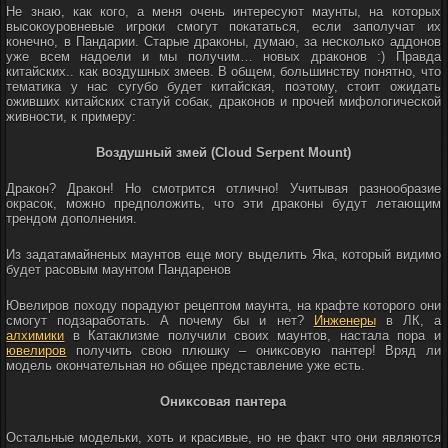
Не знаю, как кого, а меня очень интересуют маунты, на которых
высокоуровневые игроки смогут покататься, если заполучат их
конечно, в Пандарии. Старые драконы, думаю, за несколько аддонов
уже всем надоели и мы получим… новых драконов :) Правда
китайских.. как воздушных змеев. В общем, большинству понятно, что
тематика у нас сугубо будет китайская, поэтому, стоит ожидать
оживших китайских статуй собак, драконов и прочей мифологической
живности, к примеру:
Воздушный змей (Cloud Serpent Mount)
Дракон? Дракон! Но смотрится отлично! Учитывая разнообразие
окрасок, можно предположить, что эти драконы будут летающим
трендом дополнения.
Из задатамайненых маунтов еще могу выделить Яка, который видимо
будет расовым маунтом Пандаренов
Ювелиров походу порадуют рецептом маунта, на крафте которого они
смогут подзаработать. А почему бы и нет?
Инженеры
в ЛК, а
алхимики
в Катаклизме получили своих маунтов, настала пора и
ювелиров
получить свою плюшку – ониксовую пантер! Вряд ли
модель окончательная но общее представление уже есть.
Ониксовая пантера
Остальные модельки, хоть и красивые, но не факт что они являются