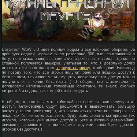
Бета-тест WoW 5.0 идет полным ходом и все набирает обороты. За
прошлую неделю игрокам было разослано 300 тыс. приглашений в
бету, но к сожалению, я среди этих игроков не оказался. Довольно
странной получается выборка, учитывая то, что я довольно долго
играю и таки рано оплатил
годовую подписку
, а обещания Близзард
по поводу того, что все игроки получат, рано или поздно, доступ к
бета-пандам, начинают меня смущать, поскольку этот доступ можно
получить и в конце бета-теста :) В общем, кто сталкивался с
договорами написанными толковыми юристами, те знают, сколько
хитростей и подводных камней стоит ожидать.
В общем, я надеюсь, что в ближайшее время я таки получу этот
доступ, бета-сервера будут расширятся и выдерживать большую
нагрузку, а ведь уже говорят, что появились очереди на серверах… А
пока, как бы не хотелось этого, буду использовать материалы тех
игроков, которые уже имеют доступ к бете и активно дата-майнят,
снимают, скриншотят и всяческими другими способами дразнят
игроков без доступа )