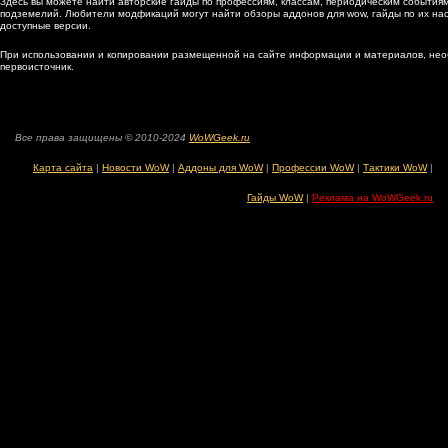
Здесь вы можете найти авторские гайды по профессиям, классам, периодическим событиям
подземелий. Любители модфикаций могут найти обзоры аддонов для wow, гайды по их наст
доступные версии.
При использовании и копировании размещенной на сайте информации и материалов, нео
первоисточник.
Все права защищены © 2010-2024
WoWGeek.ru
Карта сайта
|
Новости WoW
|
Аддоны для WoW
|
Профессии WoW
|
Тактики WoW
|
Гайды WoW
|
Реклама на WoWGeek.ru