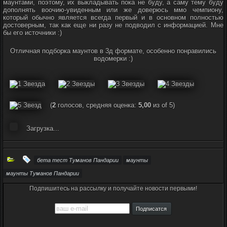
маунтами, поэтому, их выкладывать пока не буду, а саму тему буду
дополнять воочию-увиденным или же доверюсь ммо чемпиону,
который обычно является всегда первый и в основном полностью
достоверным, так как еще ни разу не подводил с информацией. Мне
бы его источники :)
Отличная подборка маунтов в 3д формате, особенно понравились
водомерки :)
(
2
голосов, средняя оценка:
5,00
из of 5)
Загрузка...
бета тест Туманов Пандарии
маунты
маунты Туманов Пандарии
Подпишитесь на рассылку и получайте новости первыми!