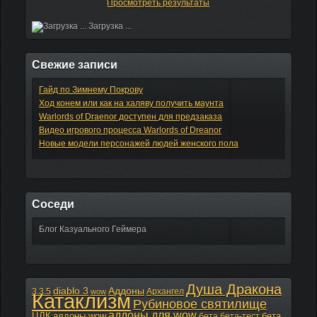
Просмотреть результаты
Загрузка ...
Свежие записи
Гайд по Зимнему Покрову
Ход конем или как на халяву получить маунта
Warlords of Draenor доступен для предзаказа
Видео игрового процесса Warlords of Dreanor
Новые модели персонажей людей женского пола
Соседи
Блог Казуального Геймера
Душа Дракона
diablo 3
Аддоны
3.3.5
Архангел
wow
Катаклизм
Рубиновое святилище
аддоны для wow
ЦЛК
аддоны wow
бета
бета
бета-тест