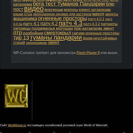
бета тест Туманов Пандарии
блю
катализма
видео
пост
воргенши
воргены
клиент катаклизма
маунт
клыки отца
легендарное оружие для кастеров
маунты
огненные просторы
машинима
патч 4.0.1
патч
патч 4.3
патч 4.2
патч 4.1
патчноты
патч 4.3.2
4.0.3а
питомцы
подземелья могушан
пре-катаклизм эвент
птр
смертокрыл
разбойник
тактики огненные просторы
туманы пандарии
тир 13
фарм неустойчивых
эвент
стихий
чернокнижник
WP-Cumulus требует для просмотра
Flash Player 9
или выше.
Сайт
WoWGeek.ru
поставящен онлайновой ролевой игре World of Warcraft.