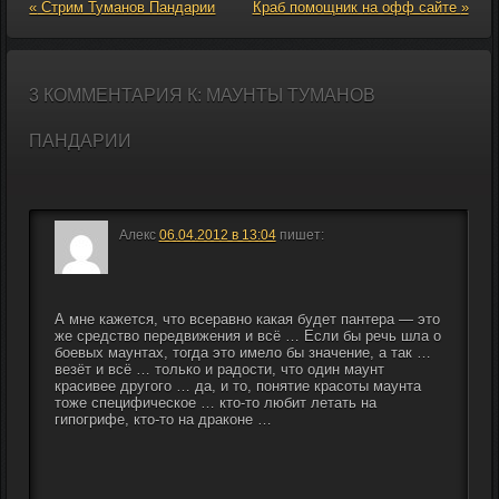
Сводки с беты:
«
Стрим Туманов Пандарии
Краб помощник на офф сайте
»
Стартовая зона
Пандаренов
Дата выхода
Туманов
3 КОММЕНТАРИЯ К: МАУНТЫ ТУМАНОВ
Пандарии
ПАНДАРИИ
Алекс
06.04.2012 в 13:04
пишет:
А мне кажется, что всеравно какая будет пантера — это 
же средство передвижения и всё … Если бы речь шла о 
боевых маунтах, тогда это имело бы значение, а так … 
везёт и всё … только и радости, что один маунт 
красивее другого … да, и то, понятие красоты маунта 
тоже специфическое … кто-то любит летать на 
гипогрифе, кто-то на драконе …