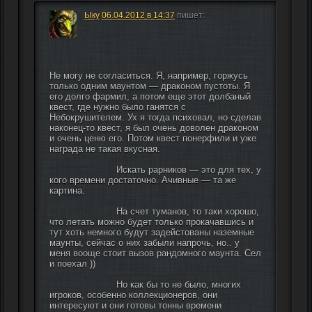
Ыку
06.04.2012 в 14:37
пишет:
Не могу не согласиться. Я, например, горжусь 
только одним маунтом — драконом пустоты. Я 
его долго фармил, а потом еще этот долбаный 
квест, где нужно было ганятся с 
Небокрушителем. Ух я тогда психовал, но сделав 
наконец-то квест, я был очень доволен драконом 
и очень ценю его. Потом квест понерфили и уже 
награда не такая вкусная.
                        Искать рарников — это для тех, у 
кого времени достаточно. Ачивные — та же 
картина.
                        На счет туманов, то таки хорошо, 
что летать можно будет только прокачавшись и 
тут хоть немного будут задейстованы наземные 
маунты, сейчас о них забыли напрочь, но.. у 
меня вооще стоит вызов рандомного маунта. Сел 
и поехал ))
                        Но как бы то не было, многих 
игроков, особенно коллекционеров, они 
интересуют и они готовы тонны времени 