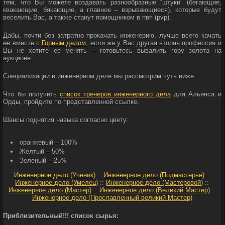
тем, что Вы можете воздавать разнообразные “штуки” (бегающие,
квакающие, бякающие, а главное – взрывающиеся), которые будут
веселить Вас, а также станут помощником в пвп (pvp).
Дабы, почти без затратно прокачать инженерию, лучше всего качать
ее вместе с
Горным делом
, если же у Вас другая вторая профессия и
Вы не хотите ее менять – готовьтесь вывалить гору золота на
аукционе.
Специализации в инженерном деле мы рассмотрим чуть ниже.
Что бы получить
список тренеров инженерного дела
для Альянса и
Орды, пройдите по представленной ссылке.
Шансы поднятия навыка согласно цвету:
оранжевый – 100%
Желтый – 50%
Зеленый – 25%
Инженерное дело (Ученик)
::
Инженерное дело (Подмастерье)
::
Инженерное дело (Умелец)
::
Инженерное дело (Мастеровой)
::
Инженерное дело (Мастер)
::
Инженерное дело (Великий Мастер)
::
Инженерное дело (Прославленный великий Мастер)
Приблизительный!!! список сырья: