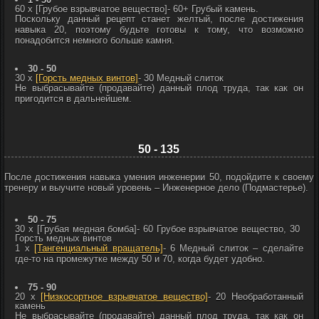
60 x
[Грубое взрывчатое вещество]
- 60+
Грубый камень.
Поскольку данный рецепт станет желтый, после достижения
навыка 20, поэтому будьте готовы к тому, что возможно
понадобится немного больше камня.
30 - 50
30 x
[Горсть медных винтов]
- 30
Медный слиток
Не выбрасывайте (продавайте) данный плод труда, так как он
пригодится в дальнейшем.
50 - 135
После достижения навыка умения инженерии 50, подойдите к своему
тренеру и выучите новый уровень – Инженерное дело (Подмастерье).
50 - 75
30 x
[Грубая медная бомба]
- 60
Грубое взрывчатое вещество, 30
Горсть медных винтов
1 x
[Тангенциальный вращатель]
- 6
Медный слиток – сделайте
где-то на промежутке между 50 и 70, когда будет удобно.
75 - 90
20 x
[Низкосортное взрывчатое вещество]
- 20
Необработанный
камень
Не выбрасывайте (продавайте) данный плод труда, так как он