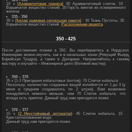
10 x
[Адамантитовая граната]
40
Адамантитовый слиток, 10
Взрывчатое вещество стихий, 20
Горсть винтов из оскверненного
железа
335 - 350
30 x
[Белая дымовая сигнальная ракета]
- 30
Ткань Пустоты, 30
Взрывчатое вещество стихий.
Расположение рецепта
350 - 425
После достижения планки в 350, Вы перебираетесь в Нордскол.
Инженерию можно изучить, как и в начальных зонах (Ревущий Фьерд,
Борейская Тундра), а также в Даларане. Направляйтесь к своему
мастеру и изучайте – Инженерное дело (Великий мастер).
350 – 370
35 x
[1-3 Пригоршня кобальтовых болтов]
- 70
Слиток кобальта
Поскольку, количество созданных вещей колеблется от 1 до 3 (у
меня в среднем создавалось по 2 штуки), Вам возможно
понадобится немного меньше, чем 70
Слиток кобальта, что
всегда есть приятно. Данный труд нам пригодится позже.
370 – 377
15 x
[2 Неустойчивый детонатор]
- 45
Слиток кобальта, 15
Кристаллизованная вода
Данный труд нам пригодится позже.