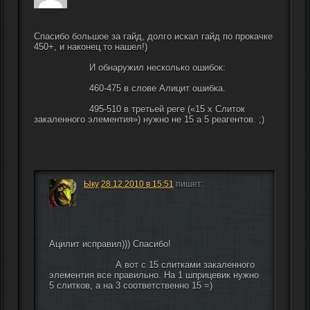
Спасибо большое за гайд, долго искал гайд по прокачке 
450+, и наконец то нашел!)
                    И обнаружил несколько ошибок:
                    460-475 в слове Алицит ошибка.
                    495-510 в третьей реге («15 x Слиток 
закаленного элементия») нужно не 15 а 5 реагентов. ;)
Ыку
28.12.2010 в 15:51
пишет:
Ацилит исправил))) Спасибо!
                        А вот с 15 слитками закаленного 
элементия все правильно. На 1 шприцевик нужно 
5 слитков, а на 3 соответственно 15 =)