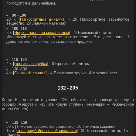
пригодится в дальнейшем.
90 - 100
20 x
[Низкосортный динамит]
- 20
Низкосортное взрывчатое
вещество, 20
Льняной материал
100 -116
8 x
[Ящик с часовым механизмом]
- 24
Бронзовый слиток
Используйте ящик по мере изготовления. Это даст вам +1
дополнительный скилл за созданный предмет
116 -120
4 x
[Бронзовая трубка]
- 8
Бронзовый слиток
120 -132
4 x
[Обычный прицел]
- 4
Бронзовая трубка, 4
Моховой агат
132 - 205
Когда Вы достигните уровня 125, обратитесь к своему тренеру в
городах Азерота и изучите новую ступень инженерии – Инженерное
дело (Умелец).
132 -150
30 x
[Тяжелое взрывчатое вещество]
- 30
Тяжелый каменьи
15 x
[Трещащий бронзовый механизм]
- 30
Бронзовый слиток, 15
Шерсть