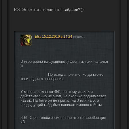
P.S. Это ж кто так лажает с гайдами?:))
Ыку
15.12.2010 в 14:24
пишет:
В игре война на аукционе ;) Эвент ж таки начался 
))
                        Но всегда приятно, когда кто-то 
твои недочеты поправит.
У меня скилл пока 450, поэтому до 525 я 
действительно не знал, на сколько поднимается 
навык. На бете он не прыгал на 3 или на 5, а 
предыдущий гайд был написан именно с беты.
З.Ы. С ренгеноскопом я явно что-то переборщил 
xD