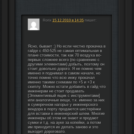
Rorix
15.12.2010 в 14:35
пишет:
Ясно, бывает :) Но если честно прокачка в 
гайде с 450-525 не самая оптимальная в 
плане стоимости, так как 70 воздуха во-
первых сложнее всего (по сравнению с 
другими элементами) добыть, поэтому он 
стоит довольно дорого. Я не помню чем 
именно я поднимал в самом начале, но 
точно помню что всю инжу прокачал 
именно такими схемами по +5 и +3 к 
скиллу. Можно кстати добавить в гайд что 
инженерам не стоит продавать 
[Элементиевый ящик с инструментами] 
или аналогичные вещи, т.к. именно за них 
в сумеречном нагорье у инженерского 
вендора в порту продаются шестерёнки 
для вставки в инженерский шлем. Многие 
инженеры об этом не знают и продают 
сумки и т.д. на ауке за копейки, а потом 
им приходится их делать заново и это 
выходит дороговато.