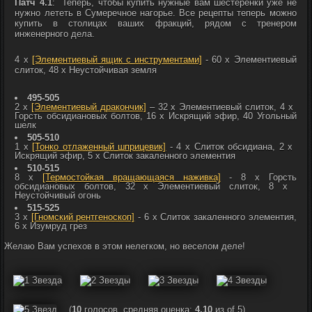
Патч 4.1
: Теперь, чтобы купить нужные вам шестеренки уже не
нужно лететь в Сумеречное нагорье. Все рецепты теперь можно
купить в столицах ваших фракций, рядом с тренером
инженерного дела.
4 x
[Элементиевый ящик с инструментами]
- 60 x
Элементиевый
слиток, 48 x
Неустойчивая земля
495-505
2 х
[Элементиевый дракончик]
– 32 x
Элементиевый слиток, 4 x
Горсть обсидиановых болтов, 16 x
Искрящий эфир, 40
Угольный
шелк
505-510
1 x
[Тонко отлаженный шприцевик]
- 4 x
Слиток обсидиана, 2 x
Искрящий эфир, 5 x
Слиток закаленного элементия
510-515
8 x
[Термостойкая вращающаяся наживка]
- 8 x
Горсть
обсидиановых болтов, 32 x
Элементиевый слиток, 8 x
Неустойчивый огонь
515-525
3 x
[Гномский рентгеноскоп]
- 6 x
Слиток закаленного элементия,
6 x
Изумруд грез
Желаю Вам успехов в этом нелегком, но веселом деле!
(
10
голосов, средняя оценка:
4,10
из of 5)