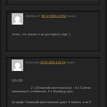
B@rMaLeY
30.12.2010 в 23:51
пишет:
точно, это значит я не доглядел) сори :)
Kamasutra
03.01.2011 в 02:24
пишет:
515-525
                    2 x [Гномский рентгеноскоп] – 4 x Слиток 
закаленного элементия, 4 x Изумруд грез
за крафт Гномский рентгеноскоп дают 4 поинта, а не 5