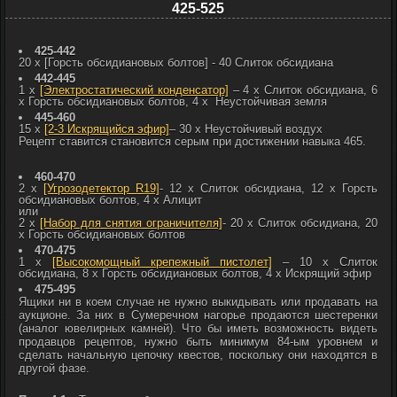
425-525
425-442
20 х
[Горсть обсидиановых болтов]
- 40
Слиток обсидиана
442-445
1 x
[Электростатический конденсатор]
– 4 x
Слиток обсидиана, 6
x
Горсть обсидиановых болтов, 4 x
Неустойчивая земля
445-460
15 х
[2-3 Искрящийся эфир]
– 30 x
Неустойчивый воздух
Рецепт ставится становится серым при достижении навыка 465.
460-470
2 x
[Угрозодетектор R19]
- 12 x
Слиток обсидиана, 12 x
Горсть
обсидиановых болтов, 4 x
Алицит
или
2 x
[Набор для снятия ограничителя]
- 20 x
Слиток обсидиана, 20
x
Горсть обсидиановых болтов
470-475
1 x
[Высокомощный крепежный пистолет]
– 10 x
Слиток
обсидиана, 8 x
Горсть обсидиановых болтов, 4 x
Искрящий эфир
475-495
Ящики ни в коем случае не нужно выкидывать или продавать на
аукционе. За них в Сумеречном нагорье продаются шестеренки
(аналог ювелирных камней). Что бы иметь возможность видеть
продавцов рецептов, нужно быть минимум 84-ым уровнем и
сделать начальную цепочку квестов, поскольку они находятся в
другой фазе.