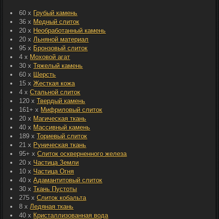
60 x
Грубый камень
36 x
Медный слиток
20 x
Необработанный камень
20 x
Льняной материал
95 x
Бронзовый слиток
4 x
Моховой агат
30 x
Тяжелый камень
60 x
Шерсть
15 x
Жесткая кожа
4 x
Стальной слиток
120 x
Твердый камень
161+ x
Мифриловый слиток
20 x
Магическая ткань
40 x
Массивный камень
189 x
Ториевый слиток
21 x
Руническая ткань
95+ x
Слиток оскверненного железа
20 x
Частица Земли
10 x
Частица Огня
40 x
Адамантитовый слиток
30 x
Ткань Пустоты
275 x
Слиток кобальта
8 x
Ледяная ткань
40 x
Кристаллизованная вода