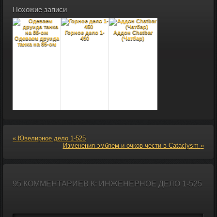
Похожие записи
Горное дело 1-
Аддон Chatbar
Одеваем друида
450
(Чатбар)
танка на 85-ом
Гайд по
Огненному
«
Ювелирное дело 1-525
Солнцевороту
Изменения эмблем и очков чести в Cataclysm
»
95 КОММЕНТАРИЕВ К: ИНЖЕНЕРНОЕ ДЕЛО 1-525