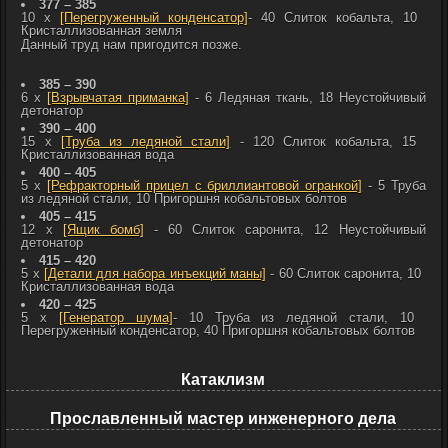
377 – 385
10 x
[Перегруженный конденсатор]
- 40
Слиток кобальта, 10
Кристаллизованная земля
Данный труд нам пригодится позже.
385 – 390
6 x
[Взрывчатая приманка]
- 6
Ледяная ткань, 18
Неустойчивый
детонатор
390 – 400
15 x
[Труба из ледяной стали]
- 120
Слиток кобальта, 15
Кристаллизованная вода
400 – 405
5 x
[Рефракторный прицел с бриллиантовой огранкой]
- 5
Труба
из ледяной стали, 10
Пригоршня кобальтовых болтов
405 – 415
12 x
[Ящик бомб]
- 60
Слиток саронита, 12
Неустойчивый
детонатор
415 – 420
5 x
[Детали для набора инъекций маны]
- 60
Слиток саронита, 10
Кристаллизованная вода
420 – 425
5 x
[Генератор шума]
- 10
Труба из ледяной стали, 10
Перегруженный конденсатор, 40
Пригоршня кобальтовых болтов
Катаклизм
Прославленный мастер инженерного дела