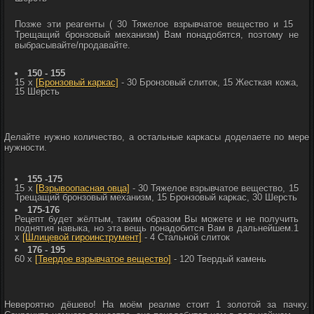
Позже эти реагенты ( 30
Тяжелое взрывчатое вещество и 15
Трещащий бронзовый механизм) Вам понадобятся, поэтому не
выбрасывайте/продавайте.
150 - 155
15 x
[Бронзовый каркас]
- 30
Бронзовый слиток, 15
Жесткая кожа,
15
Шерсть
Делайте нужно количество, а остальные каркасы доделаете по мере
нужности.
155 -175
15 x
[Взрывоопасная овца]
- 30
Тяжелое взрывчатое вещество, 15
Трещащий бронзовый механизм, 15
Бронзовый каркас, 30
Шерсть
175-176
Рецепт будет жёлтым, таким образом Вы можете и не получить
поднятия навыка, но эта вещь понадобится Вам в дальнейшем.1
x
[Шлицевой гироинструмент]
- 4
Стальной слиток
176 - 195
60 x
[Твердое взрывчатое вещество]
- 120
Твердый камень
Невероятно дёшево! На моём реалме стоит 1 золотой за пачку.