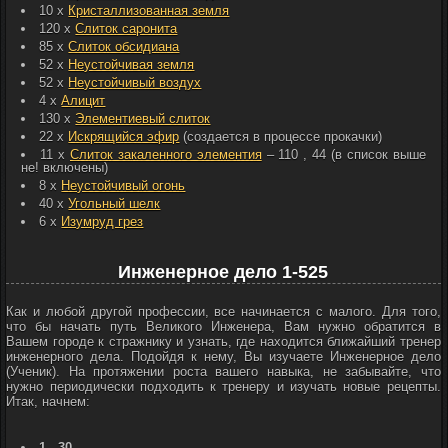
10 x
Кристаллизованная земля
120 x
Слиток саронита
85 x
Слиток обсидиана
52 x
Неустойчивая земля
52 x
Неустойчивый воздух
4 x
Алицит
130 x
Элементиевый слиток
22 x
Искрящийся эфир
(создается в процессе прокачки)
11 x
Слиток закаленного элементия
– 110
, 44
(в список выше
не! включены)
8 x
Неустойчивый огонь
40 х
Угольный шелк
6 x
Изумруд грез
Инженерное дело 1-525
Как и любой другой профессии, все начинается с малого. Для того,
что бы начать путь Великого Инженера, Вам нужно обратится в
Вашем городе к стражнику и узнать, где находится ближайший тренер
инженерного дела. Подойдя к нему, Вы изучаете Инженерное дело
(Ученик). На протяжении роста вашего навыка, не забывайте, что
нужно периодически подходить к тренеру и изучать новые рецепты.
Итак, начнем:
1 - 30