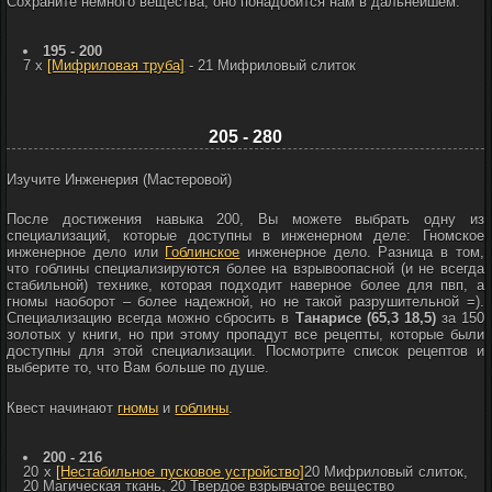
Сохраните немного вещества, оно понадобится нам в дальнейшем.
195 - 200
7 x
[Мифриловая труба]
- 21
Мифриловый слиток
205 - 280
Изучите Инженерия (Мастеровой)
После достижения навыка 200, Вы можете выбрать одну из
специализаций, которые доступны в инженерном деле:
Гномское
инженерное дело или
Гоблинское
инженерное дело. Разница в том,
что гоблины специализируются более на взрывоопасной (и не всегда
стабильной) технике, которая подходит наверное более для пвп, а
гномы наоборот – более надежной, но не такой разрушительной =).
Специализацию всегда можно сбросить в
Танарисе (65,3 18,5)
за 150
золотых у книги, но при этому пропадут все рецепты, которые были
доступны для этой специализации. Посмотрите список рецептов и
выберите то, что Вам больше по душе.
Квест начинают
гномы
и
гоблины
.
200 - 216
20 x
[Нестабильное пусковое устройство]
20
Мифриловый слиток,
20
Магическая ткань, 20
Твердое взрывчатое вещество