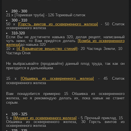
280 - 300
21 x
[Ториевая труба]
- 126
Ториевый слиток
300 - 310
50 x
[Горсть винтов из оскверненного железа]
- 50
Слиток
оскверненного железа
310-320
Если Вы не достигнете навыка 320, делая рецепт, написанный
чуть ниже, то Вам придётся делать
[Бомба из оскверненного
железа]
до навыка 320
10 x
[4 Взрывчатое вещество стихий]
- 20
Частица Земли, 10
Частица Огня
Не выбрасывайте (продавайте) данный плод труда, так как он
пригодится в дальнейшем.
15 x
[Обшивка из оскверненного железа]
- 45
Слиток
оскверненного железа
Вам понадобится примерно 15
Обшивка из оскверненного
железа, но я рекомендую делать их, пока навык не станет
серым.
320 - 325
5 x
[Мушкет из оскверненного железа]
- 5
Прочный приклад, 15
Обшивка из оскверненного железа, 30
Горсть винтов из
оскверненного железа
325 - 335