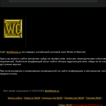
Сайт
WoWGeek.ru
поставящен онлайновой ролевой игре World of Warcraft.
Здесь вы можете найти авторские гайды по профессиям, классам, периодическим событиям
подземелий. Любители модфикаций могут найти обзоры аддонов для wow, гайды по их наст
доступные версии.
При использовании и копировании размещенной на сайте информации и материалов, нео
первоисточник.
Все права защищены © 2010-2024
WoWGeek.ru
Карта сайта
|
Новости WoW
|
Аддоны для WoW
|
Профессии WoW
|
Тактики WoW
|
Гайды WoW
|
Реклама на WoWGeek.ru