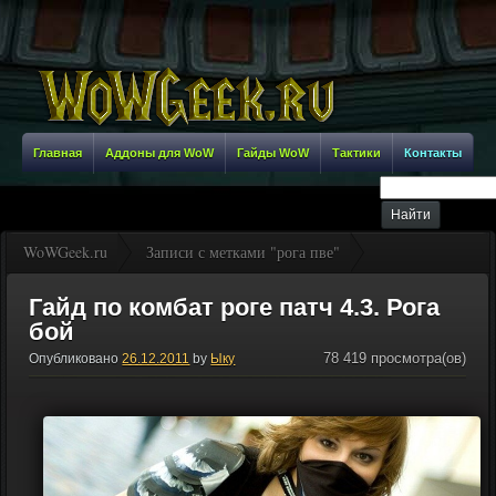
Главная
Аддоны для WoW
Гайды WoW
Тактики
Контакты
WoWGeek.ru
Записи с метками "рога пве"
Гайд по комбат роге патч 4.3. Рога
бой
78 419 просмотра(ов)
Опубликовано
26.12.2011
by
Ыку