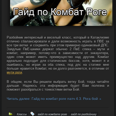
Разбойник интересный и веселый класс, который в Катаклизме
отлично сбалансировали и дали возможность играть в ПВЕ за
все три ветки и сохранять при этом примерно одинаковый ДПС.
Заядлые ПвЕ-шники держат обычно 2 ПвЕ спека – мути и
комбат, например, потому-что в зависимости от энкаунтера,
один спек может иметь преимущество над другим. Комбат
идеально подходит для статических боссов, хотя, может я и
ошибаюсь, но играя за оба спека, под дпс на статике мне
больше нравится Комбат, но он долго разгоняется, в отличии от
мути роги
.
В общем, если Вы решили выбрать ветку Бой, тогда читайте
дальше. Надеюсь эта информация будет Вам полезна и
поможет разобраться с тонкостями ветки Бой.
Читать далее: Гайд по комбат роге патч 4.3. Рога бой
Классы
гайд по комбате роге
гайд по разбойнику