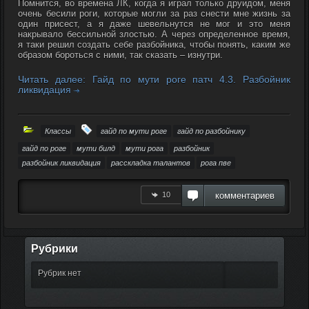
Помнится, во времена ЛК, когда я играл только друидом, меня
очень бесили роги, которые могли за раз снести мне жизнь за
один присест, а я даже шевельнутся не мог и это меня
накрывало бессильной злостью. А через определенное время,
я таки решил создать себе разбойника, чтобы понять, каким же
образом бороться с ними, так сказать – изнутри.
Читать далее: Гайд по мути роге патч 4.3. Разбойник
ликвидация
Классы
гайд по мути роге
гайд по разбойнику
гайд по роге
мути билд
мути рога
разбойник
разбойник ликвидация
расскладка талантов
рога пве
10
комментариев
Рубрики
Рубрик нет