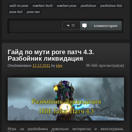
гайд по роге
комбат билд
комбат рога
разбойник
разбойник бой
рога бой
рога пве
32
комментария
Гайд по мути роге патч 4.3.
Разбойник ликвидация
96 666 просмотра(ов)
Опубликовано
12.12.2011
by
Ыку
Игра за разбойника довольно интересна и многогранна.