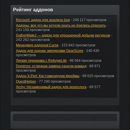
Рейтинг аддонов
Recount: аддон для анализа боя
- 246 117 просмотров
Аддоны: все что вы хотели знать но боялись спросить
-
243 150 просмотров
GatherMate2 — аддон для упрощенной добычи ресурсов
-
242 262 просмотров
Менеджер аддонов Curse
- 153 842 просмотров
Аддон для оценки экипировки GearScore
- 140 430
просмотров
Легкая перековка с ReforgeLite
- 96 564 просмотров
Dominos: отличная замена панели команд
- 89 971
просмотров
Аддон X-Perl: Кастомизируем фреймы
- 89 025 просмотров
QuestHelper
- 77 290 просмотров
Archy: Незаменимый аддон для археолога
- 69 577
просмотров