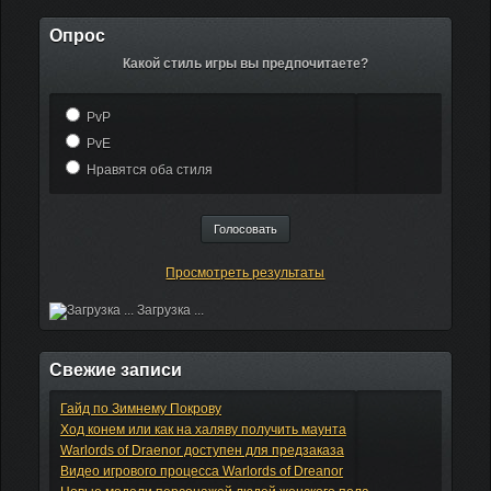
Опрос
Какой стиль игры вы предпочитаете?
PvP
PvE
Нравятся оба стиля
Просмотреть результаты
Загрузка ...
Свежие записи
Гайд по Зимнему Покрову
Ход конем или как на халяву получить маунта
Warlords of Draenor доступен для предзаказа
Видео игрового процесса Warlords of Dreanor