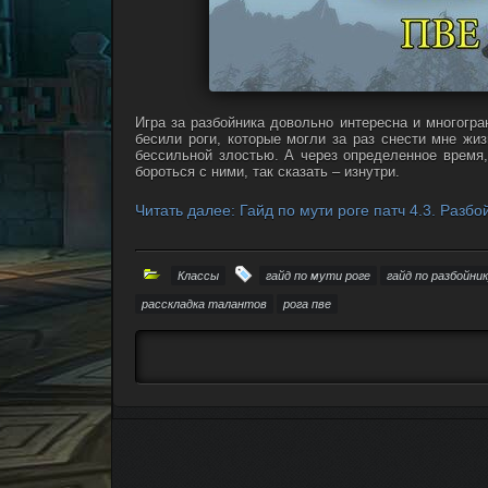
Игра за разбойника довольно интересна и многогра
бесили роги, которые могли за раз снести мне жи
бессильной злостью. А через определенное время,
бороться с ними, так сказать – изнутри.
Читать далее: Гайд по мути роге патч 4.3. Разб
Классы
гайд по мути роге
гайд по разбойни
расскладка талантов
рога пве