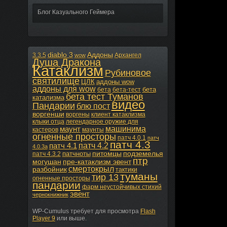
Блог Казуального Геймера
diablo 3
Аддоны
3.3.5
Архангел
wow
Душа Дракона
Катаклизм
Рубиновое
святилище
ЦЛК
аддоны wow
аддоны для wow
бета
бета
бета-тест
бета тест Туманов
катализма
видео
Пандарии
блю пост
воргенши
воргены
клиент катаклизма
клыки отца
легендарное оружие для
машинима
маунт
кастеров
маунты
огненные просторы
патч 4.0.1
патч
патч 4.3
патч 4.2
патч 4.1
4.0.3а
питомцы
подземелья
патчноты
патч 4.3.2
птр
могушан
пре-катаклизм эвент
смертокрыл
разбойник
тактики
туманы
тир 13
огненные просторы
пандарии
фарм неустойчивых стихий
эвент
чернокнижник
WP-Cumulus требует для просмотра
Flash
Player 9
или выше.