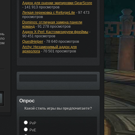
Аддон для оценки экипировки GearScore
- 141 913 просмотров
Легкая перековка с ReforgeLite
- 97 473
просмотров
Dominos: отличная замена панели
команд
- 91 278 просмотров
Аддон X-Perl: Кастомизируем фреймы
-
ень
90 451 просмотров
ало
QuestHelper
- 78 640 просмотров
зом
Archy: Незаменимый аддон для
археолога
- 70 501 просмотров
Опрос
Какой стиль игры вы предпочитаете?
PvP
PvE