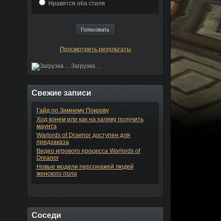
Нравятся оба стиля
Просмотреть результаты
Загрузка ...
Свежие записи
Гайд по Зимнему Покрову
Ход конем или как на халяву получить
маунта
Warlords of Draenor доступен для
предзаказа
Видео игрового процесса Warlords of
Dreanor
Новые модели персонажей людей
женского пола
Соседи