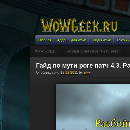
Главная
Аддоны для WoW
Гайды WoW
Тактики
WoWGeek.ru
Записи с метками "мути рога"
Гайд по мути роге патч 4.3. 
Опубликовано
12.12.2011
by
Ыку