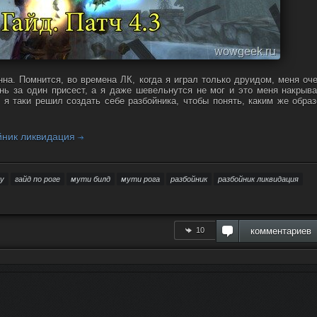
нна. Помнится, во времена ЛК, когда я играл только друидом, меня оч
знь за один присест, а я даже шевельнутся не мог и это меня накрыв
 я таки решил создать себе разбойника, чтобы понять, каким же обра
ойник ликвидация
ку
гайд по роге
мути билд
мути рога
разбойник
разбойник ликвидация
10
комментариев