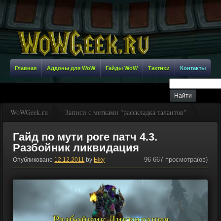
Главная
Аддоны для WoW
Гайды WoW
Тактики
Контакты
WoWGeek.ru
Записи с метками "расскладка талантов"
Гайд по мути роге патч 4.3.
Разбойник ликвидация
96 667 просмотра(ов)
Опубликовано
12.12.2011
by
Ыку