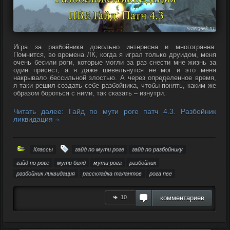
Игра за разбойника довольно интересна и многогранна.
Помнится, во времена ЛК, когда я играл только друидом, меня
очень бесили роги, которые могли за раз снести мне жизнь за
один присест, а я даже шевельнутся не мог и это меня
накрывало бессильной злостью. А через определенное время,
я таки решил создать себе разбойника, чтобы понять, каким же
образом бороться с ними, так сказать – изнутри.
Читать далее: Гайд по мути роге патч 4.3. Разбойник
ликвидация
Классы
гайд по мути роге
гайд по разбойнику
гайд по роге
мути билд
мути рога
разбойник
разбойник ликвидация
расскладка талантов
рога пве
10
комментариев