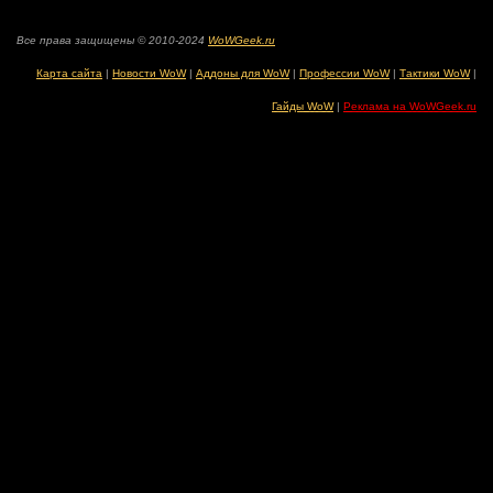
Все права защищены © 2010-2024
WoWGeek.ru
Карта сайта
|
Новости WoW
|
Аддоны для WoW
|
Профессии WoW
|
Тактики WoW
|
Гайды WoW
|
Реклама на WoWGeek.ru