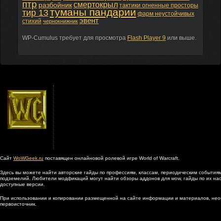
птр
смертокрыл
разбойник
тактики огненные просторы
туманы пандарии
тир 13
фарм неустойчивых
эвент
стихий
чернокнижник
WP-Cumulus требует для просмотра
Flash Player 9
или выше.
Сайт
WoWGeek.ru
поставящен онлайновой ролевой игре World of Warcraft.
Здесь вы можете найти авторские гайды по профессиям, классам, периодическим событиям
подземелий. Любители модфикаций могут найти обзоры аддонов для wow, гайды по их наст
доступные версии.
При использовании и копировании размещенной на сайте информации и материалов, нео
первоисточник.