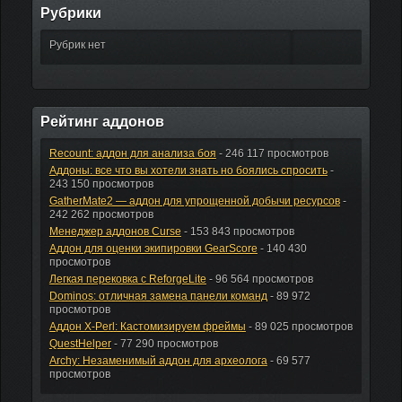
Рубрики
Рубрик нет
Рейтинг аддонов
Recount: аддон для анализа боя
- 246 117 просмотров
Аддоны: все что вы хотели знать но боялись спросить
-
243 150 просмотров
GatherMate2 — аддон для упрощенной добычи ресурсов
-
242 262 просмотров
Менеджер аддонов Curse
- 153 843 просмотров
Аддон для оценки экипировки GearScore
- 140 430
просмотров
Легкая перековка с ReforgeLite
- 96 564 просмотров
Dominos: отличная замена панели команд
- 89 972
просмотров
Аддон X-Perl: Кастомизируем фреймы
- 89 025 просмотров
QuestHelper
- 77 290 просмотров
Archy: Незаменимый аддон для археолога
- 69 577
просмотров