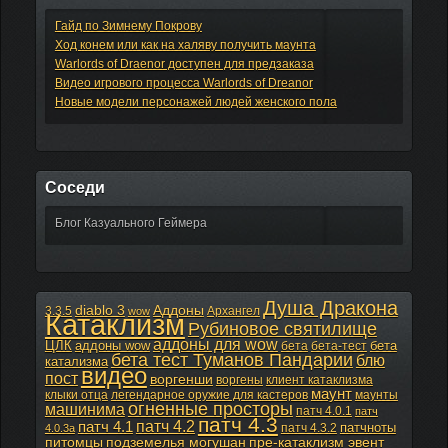
Гайд по Зимнему Покрову
Ход конем или как на халяву получить маунта
Warlords of Draenor доступен для предзаказа
Видео игрового процесса Warlords of Dreanor
Новые модели персонажей людей женского пола
Соседи
Блог Казуального Геймера
Душа Дракона
diablo 3
Аддоны
3.3.5
Архангел
wow
Катаклизм
Рубиновое святилище
аддоны для wow
ЦЛК
аддоны wow
бета
бета
бета-тест
бета тест Туманов Пандарии
блю
катализма
видео
пост
воргенши
воргены
клиент катаклизма
маунт
клыки отца
легендарное оружие для кастеров
маунты
огненные просторы
машинима
патч 4.0.1
патч
патч 4.3
патч 4.2
патч 4.1
патчноты
патч 4.3.2
4.0.3а
питомцы
подземелья могушан
пре-катаклизм эвент