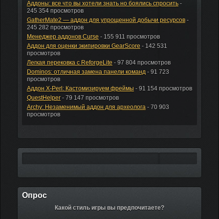
Аддоны: все что вы хотели знать но боялись спросить
-
245 354 просмотров
GatherMate2 — аддон для упрощенной добычи ресурсов
-
245 282 просмотров
Менеджер аддонов Curse
- 155 911 просмотров
Аддон для оценки экипировки GearScore
- 142 531
просмотров
Легкая перековка с ReforgeLite
- 97 804 просмотров
Dominos: отличная замена панели команд
- 91 723
просмотров
Аддон X-Perl: Кастомизируем фреймы
- 91 154 просмотров
QuestHelper
- 79 147 просмотров
Archy: Незаменимый аддон для археолога
- 70 903
просмотров
Опрос
Какой стиль игры вы предпочитаете?