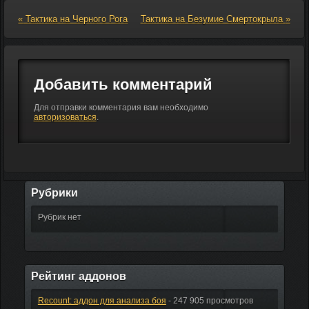
«
Тактика на Черного Рога
Тактика на Безумие Смертокрыла
»
Тактика Элегон
Добавить комментарий
Для отправки комментария вам необходимо
авторизоваться
.
Тактика Фэн
Рубрики
Проклятый
Рубрик нет
Рейтинг аддонов
Recount: аддон для анализа боя
- 247 905 просмотров