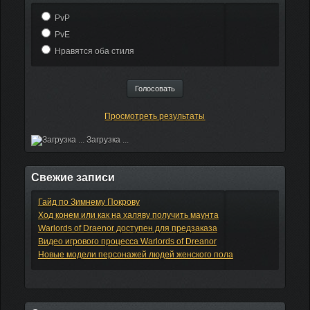
PvP
PvE
Нравятся оба стиля
Просмотреть результаты
Загрузка ...
Свежие записи
Гайд по Зимнему Покрову
Ход конем или как на халяву получить маунта
Warlords of Draenor доступен для предзаказа
Видео игрового процесса Warlords of Dreanor
Новые модели персонажей людей женского пола