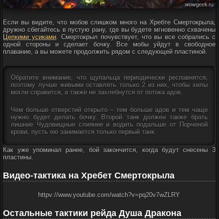
Если вы видите, что мобов слишком много на Хребте Смертокрыла,
дружно сбегайтесь в пустую рану, где вы будете мгновенно схвачены
Цепкими усиками
. Смертокрыл почувствует, что вы все собрались с
одной стороны и сделает бочку. Все мобы уйдут в свободное
плавание, а вы можете продолжить рядом с следующей пластиной.
Обратите внимание, что щупальца периодически респавнятся,
поэтому лучше живыми оставлять только 2 из них, чтобы хилы
могли справится, а также не захлебнутся от потока адов.
Чем больше отверстий открыто – тем больше адов и тем чаще
нужно будет делать бочку. Второй танк должен также брать
лишние Чудовищные слияние и водить подальше от Порченой
крови, пусть ею занимается только первый танк.
Как уже упоминал ранее, бой закончится, когда будут снесены 3
пластины.
Видео-тактика на Хребет Смертокрыла
httpv://www.youtube.com/watch?v=pq20v7wZLRY
Остальные тактики рейда Душа Дракона