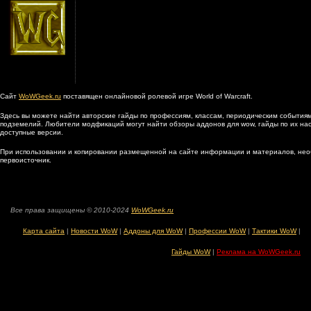
Сайт
WoWGeek.ru
поставящен онлайновой ролевой игре World of Warcraft.
Здесь вы можете найти авторские гайды по профессиям, классам, периодическим событиям
подземелий. Любители модфикаций могут найти обзоры аддонов для wow, гайды по их наст
доступные версии.
При использовании и копировании размещенной на сайте информации и материалов, нео
первоисточник.
Все права защищены © 2010-2024
WoWGeek.ru
Карта сайта
|
Новости WoW
|
Аддоны для WoW
|
Профессии WoW
|
Тактики WoW
|
Гайды WoW
|
Реклама на WoWGeek.ru