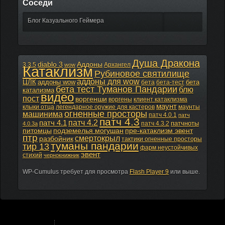
Соседи
Блог Казуального Геймера
Душа Дракона
diablo 3
Аддоны
3.3.5
Архангел
wow
Катаклизм
Рубиновое святилище
аддоны для wow
ЦЛК
аддоны wow
бета
бета
бета-тест
бета тест Туманов Пандарии
блю
катализма
видео
пост
воргенши
воргены
клиент катаклизма
маунт
клыки отца
легендарное оружие для кастеров
маунты
огненные просторы
машинима
патч 4.0.1
патч
патч 4.3
патч 4.2
патч 4.1
патчноты
патч 4.3.2
4.0.3а
питомцы
подземелья могушан
пре-катаклизм эвент
птр
смертокрыл
разбойник
тактики огненные просторы
туманы пандарии
тир 13
фарм неустойчивых
эвент
стихий
чернокнижник
WP-Cumulus требует для просмотра
Flash Player 9
или выше.