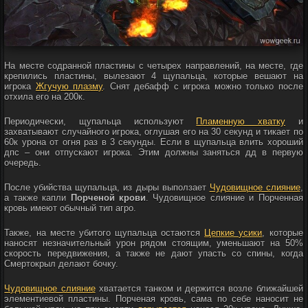
На месте содранной пластины с четырех направлений, на месте, где
крепились пластины, вылезают 4 щупальца, которые вешают на
игрока
Жгучую плазму
. Снят дебафф с игрока можно только после
отхила его на 200к.
Периодически, щупальца используют
Пламенную хватку
и
захватывают случайного игрока, оглушая его на 30 секунд и тикает по
60к урона от огня раз в 3 секунды. Если в щупальца влить хороший
дпс – они отпускают игрока. Этим должны заняться дд в первую
очередь.
После убийства щупальца, из дыры выползает
Чудовищное слияние
,
а также капли
Порченой крови
. Чудовищное слияние и Порченная
кровь имеют обычный тип агро.
Также, на месте убитого щупальца остаются
Цепкие усики
, которые
наносят незначительный урон рядом стоящим, уменьшают на 50%
скорость передвижения, а также не дают упасть со спины, когда
Смертокрыл делают бочку.
Чудовищное слияние
хватается танком и держится возле ближайшей
элементиевой пластины. Порченая кровь, сама по себе наносит не