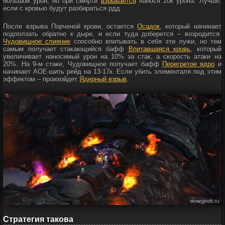
большой урон, но при смерти
взрывается
нанося 20к урона. Лучше,
если с кровью будут разбираться рдд.
После взрыва Порченой крови, остается
Осадок
, который начинает
подползать обратно к дыре, и если туда доберется – возродится.
Чудовищное слияние
способно впитывать в себя эти лужи, но тем
самым получает стакающийся бафф
Впитавшаяся кровь
, который
увеличивает наносимый урон на 10% за стак, а скорость атаки на
20%. На 9-м стаке, Чудовищное получает бафф
Перегретое ядро
и
начинает АОЕ-шить рейд на 13-17к. Если убить элементаля под этим
эффектом – произойдет
Ядерный взрыв
.
Стратегия такова