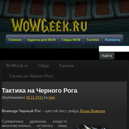
Главная
Аддоны для WoW
Гайды WoW
Тактики
Контакты
WoWGeek.ru
Гайды
Тактики
Тактика на Черного Рога
Тактика на Черного Рога
Опубликовано
30.11.2011
by
Ыку
Воевода Черный Рог
– шестой босс рейда
Душа Дракона
Сумеречных драконов, когда-то
многочисленных, осталось лишь