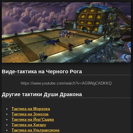
Виде-тактика на Черного Рога
httpv://www.youtube.com/watch?v=AG9WgCADKKQ
Другие тактики Души Дракона
Тактика на Морхока
Тактика на Зонозза
Тактика на Йор’Саджа
Тактика на Хагару
Тактика на Ультраксиона