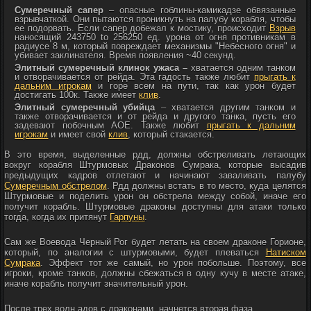
Сумеречный сапер
– опасные гоблины-камикадзе обвязанные
взрывчаткой. Они пытаются проникнуть на палубу корабля, чтобы
ее подорвать. Если сапер добежал к мостику, происходит
Взрыв
наносящий 243750 to 256250 ед. урона от огня противникам в
радиусе 8 м, который повреждает механизмы "Небесного огня" и
убивает заклинателя. Время появления ~40 секунд.
Элитный сумеречный клинок ужаса –
хватается одним танком
и отворачивается от рейда. Эта гадость также любит
прыгать к
дальним игрокам
и горе всем на пути, так как урон будет
достигать 100к. Также имеет
клив
.
Элитный сумеречный убийца
– хватается другим танком и
также отворачивается и от рейда и другого танка, пусть его
задевают побочным АОЕ. Также любит
прыгать к дальним
игрокам
и имеет свой
клив
, который стакается.
В это время, выделенные рдд, должны обстреливать летающих
вокруг корабля Штурмовых Драконов Сумрака, которые высадив
предыдущих кадров отлетают и начинают заваливать палубу
Сумеречным обстрелом
. Рдд должны встать в то место, куда целятся
Штурмовые и поделить урон он обстрела между собой, иначе его
получит корабль. Штурмовые драконы доступны для атаки только
тогда, когда их притянут
Гарпуны
.
Сам же Воевода Черный Рог будет летать на своем драконе Горионе,
который, по аналогии с штурмовыми, будет плеваться
Натиском
Сумрака
. Эффект тот же самый, но урон побольше. Поэтому, все
игроки, кроме танков, должны сбежаться в одну кучу в месте атаке,
иначе корабль получит значительный урон.
После трех волн адов с драконами, начнется вторая фаза