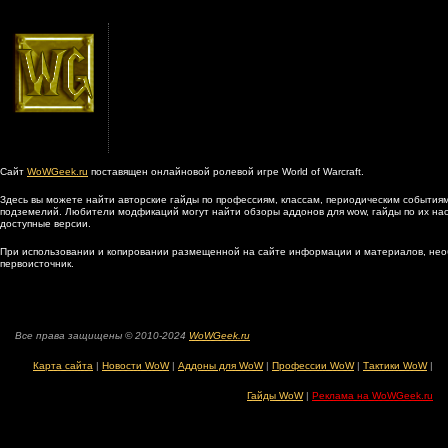
Сайт
WoWGeek.ru
поставящен онлайновой ролевой игре World of Warcraft.
Здесь вы можете найти авторские гайды по профессиям, классам, периодическим событиям
подземелий. Любители модфикаций могут найти обзоры аддонов для wow, гайды по их наст
доступные версии.
При использовании и копировании размещенной на сайте информации и материалов, нео
первоисточник.
Все права защищены © 2010-2024
WoWGeek.ru
Карта сайта
|
Новости WoW
|
Аддоны для WoW
|
Профессии WoW
|
Тактики WoW
|
Гайды WoW
|
Реклама на WoWGeek.ru