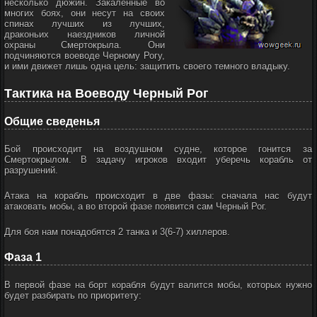
несколько дюжин. Закаленные во
многих боях, они несут на своих
спинах лучших из лучших,
драконьих наездников личной
охраны Смертокрыла. Они
подчиняются воеводе Черному Рогу,
и ими движет лишь одна цель: защитить своего темного владыку.
Тактика на Воеводу Черный Рог
Общие сведенья
Бой происходит на воздушном судне, которое гонится за
Смертокрылом. В задачу игроков входит уберечь корабль от
разрушений.
Атака на корабль происходит в две фазы: сначала нас будут
атаковать мобы, а во второй фазе появится сам Черный Рог.
Для боя нам понадобятся 2 танка и 3(6-7) хиллеров.
Фаза 1
В первой фазе на борт корабля будут валится мобы, которых нужно
будет разбирать по приоритету: