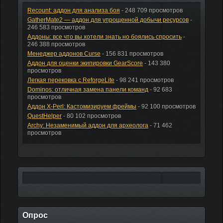
Recount: аддон для анализа боя
- 248 709 просмотров
GatherMate2 — аддон для упрощенной добычи ресурсов
-
246 583 просмотров
Аддоны: все что вы хотели знать но боялись спросить
-
246 388 просмотров
Менеджер аддонов Curse
- 156 831 просмотров
Аддон для оценки экипировки GearScore
- 143 380
просмотров
Легкая перековка с ReforgeLite
- 98 241 просмотров
Dominos: отличная замена панели команд
- 92 683
просмотров
Аддон X-Perl: Кастомизируем фреймы
- 92 100 просмотров
QuestHelper
- 80 102 просмотров
Archy: Незаменимый аддон для археолога
- 71 462
просмотров
Опрос