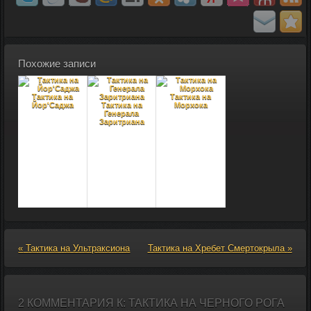
Похожие записи
Тактика на
Тактика на
Йор'Саджа
Тактика на
Морхока
Генерала
Заритриана
«
Тактика на Ультраксиона
Тактика на Хребет Смертокрыла
»
2 КОММЕНТАРИЯ К: ТАКТИКА НА ЧЕРНОГО РОГА