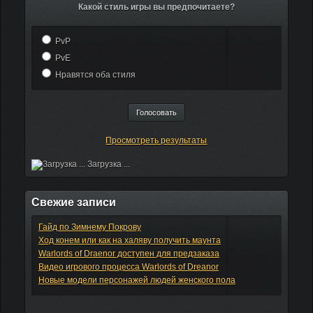
Какой стиль игры вы предпочитаете?
PvP
PvE
Нравятся оба стиля
Просмотреть результаты
Загрузка ...
Свежие записи
Гайд по Зимнему Покрову
Ход конем или как на халяву получить маунта
Warlords of Draenor доступен для предзаказа
Видео игрового процесса Warlords of Dreanor
Новые модели персонажей людей женского пола