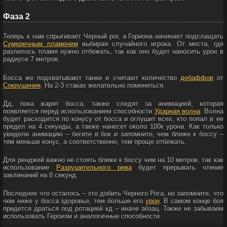
Фаза 2
Теперь к нам спрыгивает Черный рог, а Гориона начинает подслащать
Сумеречным пламенем
выбирая случайного игрока. От места, где
разлилось пламя нужно отбежать, так как оно будет наносить урон в
радиусе 7 метров.
Босса же подхватывают танки и считают количество
дебаффов
от
Сокрушения
. На 2-3 стаках желательно поменяться.
Дд, пока жарят босса, также следят за анимацией, которая
появляется перед использованием способности
Ударная волна
. Волна
будет расходится по конусу от босса и оглушит всех, кто попал в ее
предел на 4 секунды, а также нанесет около 100к урона. Как только
увидели анимацию – бегите в бок и запомните, чем ближе к боссу –
тем меньше конус, а соответственно, тем проще отбежать.
Для ренджей важно не стоять ближе к боссу чем на 10 метров, так как
использование
Разрушительного рева
будет прерывать чтение
заклинаний на 8 секунд.
Последнее что осталось – это добить Черного Рога, но запомните, что
чем ниже у босса здоровье, тем больше его
урон
. В самом конце боя
придется драться под ротацией кд – иначе абзац. Также не забываем
использовать Героизм и аналогичные способности.