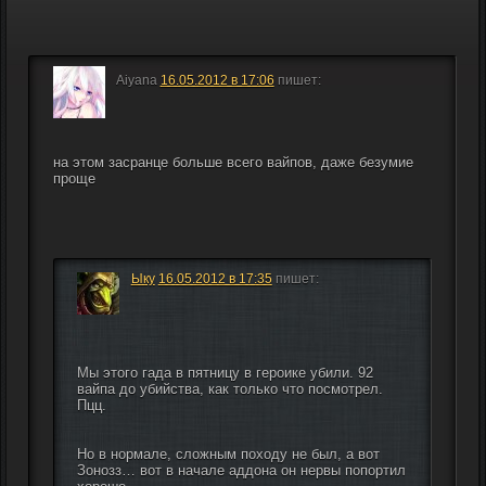
Aiyana
16.05.2012 в 17:06
пишет:
на этом засранце больше всего вайпов, даже безумие 
Тактика Элегон
проще
Ыку
16.05.2012 в 17:35
пишет:
Мы этого гада в пятницу в героике убили. 92 
вайпа до убийства, как только что посмотрел. 
Пцц.
Но в нормале, сложным походу не был, а вот 
Зонозз… вот в начале аддона он нервы попортил 