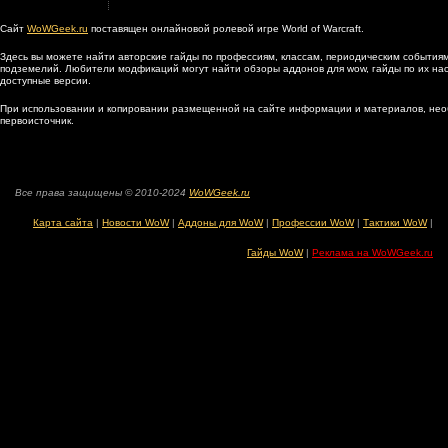
Сайт
WoWGeek.ru
поставящен онлайновой ролевой игре World of Warcraft.
Здесь вы можете найти авторские гайды по профессиям, классам, периодическим событиям
подземелий. Любители модфикаций могут найти обзоры аддонов для wow, гайды по их наст
доступные версии.
При использовании и копировании размещенной на сайте информации и материалов, нео
первоисточник.
Все права защищены © 2010-2024
WoWGeek.ru
Карта сайта
|
Новости WoW
|
Аддоны для WoW
|
Профессии WoW
|
Тактики WoW
|
Гайды WoW
|
Реклама на WoWGeek.ru