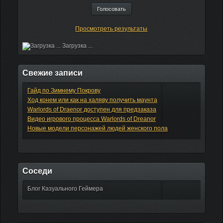
Просмотреть результаты
Загрузка ...
Свежие записи
Гайд по Зимнему Покрову
Ход конем или как на халяву получить маунта
Warlords of Draenor доступен для предзаказа
Видео игрового процесса Warlords of Dreanor
Новые модели персонажей людей женского пола
Соседи
Блог Казуального Геймера