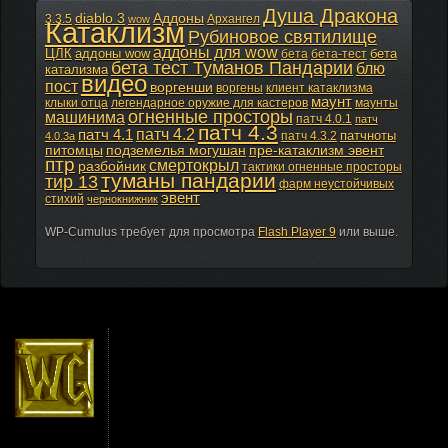
Душа Дракона
diablo 3
Аддоны
3.3.5
Архангел
wow
Катаклизм
Рубиновое святилище
аддоны для wow
ЦЛК
аддоны wow
бета
бета
бета-тест
бета тест Туманов Пандарии
блю
катализма
видео
пост
воргенши
воргены
клиент катаклизма
маунт
клыки отца
легендарное оружие для кастеров
маунты
огненные просторы
машинима
патч 4.0.1
патч
патч 4.3
патч 4.2
патч 4.1
патчноты
патч 4.3.2
4.0.3а
питомцы
подземелья могушан
пре-катаклизм эвент
птр
смертокрыл
разбойник
тактики огненные просторы
туманы пандарии
тир 13
фарм неустойчивых
эвент
стихий
чернокнижник
WP-Cumulus требует для просмотра
Flash Player 9
или выше.