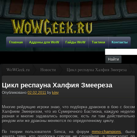
Главная
Аддоны для WoW
Гайды WoW
Тактики
Контакты
WoWGeek.ru
Новости
Цикл респауна Халфия Змеереза
Цикл респауна Халфия Змеереза
Опубликовано
02.02.2011
by
Ыку
Многие рейдящие игроки знаю, что подборка драконов в бою с босом
Халфием Змеерезом, что из Сумеречного Бастиона, каждую неделю
разная и многие задавались вопросом, есть ли там действительно
рендом или же драконы меняются по определенному циклу.
По теории пользователя Simca, на форум
mmo-champions
, была
начата тема, что подборка совсем не случайная, а происходит по