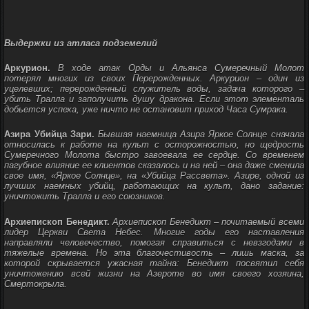
Выдержки из атласа подземелий
Аркурион.
В ходе атак Орды и Альянса Сумеречный Молот
потерял многих из своих Перерожденных. Аркурион – один из
уцелевших; перерожденный служитель воды, задача которого –
убить Тралла и заполучить душу дракона. Если этот элементаль
добьется успеха, уже ничто не остановит приход Часа Сумрака.
Азира Убийца Зари.
Бывшая наемница Азира Яркое Солнце сначала
относилась к работе на культ с осторожностью, но щедрость
Сумеречного Молота быстро завоевала ее сердце. Со временем
пагубное влияние ее клиентов сказалось и на ней – она даже сменила
свое имя, «Яркое Солнце», на «Убийца Рассвета». Азире, одной из
лучших наемных убийц, работающих на культ, дано задание:
уничтожить Тралла и его союзников.
Архиепископ Бенедикт.
Архиепископ Бенедикт – почитаемый всеми
лидер Церкви Света Небес. Многие годы его наставления
направляли человечество, помогая справиться с невзгодами в
тяжелые времена. Но эта благочестивость – лишь маска, за
которой скрывается ужасная тайна: Бенедикт посвятил себя
уничтожению всей жизни на Азероте во имя своего хозяина,
Смертокрыла.