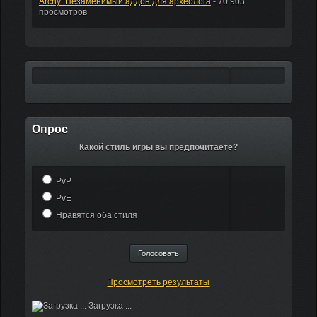
Archy: Незаменимый аддон для археолога
- 70 903
просмотров
Опрос
Какой стиль игры вы предпочитаете?
PvP
PvE
Нравятся оба стиля
Просмотреть результаты
Загрузка ...