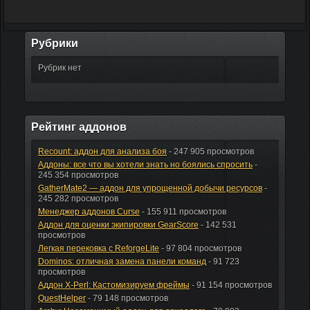
Рубрики
Рубрик нет
Рейтинг аддонов
Recount: аддон для анализа боя
- 247 905 просмотров
Аддоны: все что вы хотели знать но боялись спросить
-
245 354 просмотров
GatherMate2 — аддон для упрощенной добычи ресурсов
-
245 282 просмотров
Менеджер аддонов Curse
- 155 911 просмотров
Аддон для оценки экипировки GearScore
- 142 531
просмотров
Легкая перековка с ReforgeLite
- 97 804 просмотров
Dominos: отличная замена панели команд
- 91 723
просмотров
Аддон X-Perl: Кастомизируем фреймы
- 91 154 просмотров
QuestHelper
- 79 148 просмотров