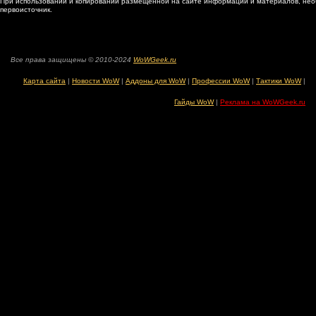
При использовании и копировании размещенной на сайте информации и материалов, нео
первоисточник.
Все права защищены © 2010-2024
WoWGeek.ru
Карта сайта
|
Новости WoW
|
Аддоны для WoW
|
Профессии WoW
|
Тактики WoW
|
Гайды WoW
|
Реклама на WoWGeek.ru