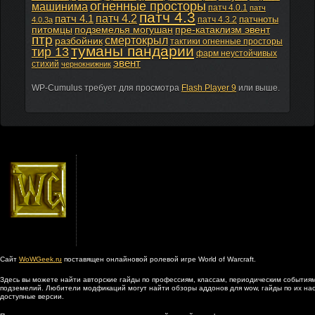
огненные просторы
машинима
патч 4.0.1
патч
патч 4.3
патч 4.2
патч 4.1
патчноты
патч 4.3.2
4.0.3а
питомцы
подземелья могушан
пре-катаклизм эвент
птр
смертокрыл
разбойник
тактики огненные просторы
туманы пандарии
тир 13
фарм неустойчивых
эвент
стихий
чернокнижник
WP-Cumulus требует для просмотра
Flash Player 9
или выше.
Сайт
WoWGeek.ru
поставящен онлайновой ролевой игре World of Warcraft.
Здесь вы можете найти авторские гайды по профессиям, классам, периодическим событиям
подземелий. Любители модфикаций могут найти обзоры аддонов для wow, гайды по их наст
доступные версии.