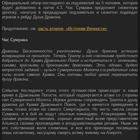
Официальный обзор последнего из подземелий на 5 человек, которое
будет добавлено в патче 4.3. Час Сумрака продолжит сюжетную
цепочку, начатую в предыдущих подземельях и сюжетно подведет
игроков к рейду Душа Дракона.
Продолжение; см.
часть вторую, «Источник Вечности»
.
Час Сумрака
Драконы Бесконечности уничтожены. Душа дракона успешно
возвращена из прошлого. Теперь Траллу и его союзникам предстоит
добраться до Храма Драконьего Покоя и встретиться с зелеными,
синими, красными и бронзовыми драконами. Это, однако, будет
непростой задачей – культ Сумеречного Молота сосредоточил свои
силы возле самого Храма. Они готовы любой ценой перехватить
душу дракона.
События последнего этапа этого путешествия происходят в наше
время в Драконьем Погосте, который подвергается атаке со стороны
сил Сумеречного Молота. Игроки должны сопроводить Тралла и душу
дракона до Храма Драконьего Покоя, где и начнется приведение в
жизнь плана атаки на самого Смертокрыла. Но несть числа силам
Сумрака, и в бой их ведут опытные командиры. Атакующими Храм
силами руководит человек, хорошо известный всем представителям
Альянса своими проповедями и воодушевляющими речами. Ныне же
его собственная воля сломлена, и все его проповеди посвящены
лишь катаклизму, несущему смерть всему живому на Азероте.