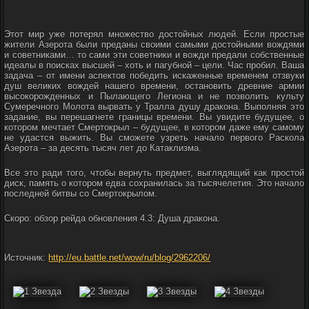
Этот мир уже потерял множество достойных людей. Если простые
жители Азерота были преданы своими самыми достойными вождями
и советниками… то сами эти советники и вожди предали собственные
идеалы в поисках высшей – хоть и пагубной – цели. Час пробил. Ваша
задача – от имени аспектов победить искаженные временем отзвуки
душ великих вождей нашего времени, остановить древние армии
высокорожденных и Пылающего Легиона и не позволить культу
Сумеречного Молота вырвать у Тралла душу дракона. Выполняя это
задание, вы перешагнете границы времени. Вы увидите будущее, о
котором мечтает Смертокрыл – будущее, в котором даже ему самому
не удастся выжить. Вы сможете узреть начало первого Раскола
Азерота – за десять тысяч лет до Катаклизма.
Все это ради того, чтобы вернуть предмет, выглядящий как простой
диск, память о котором едва сохранилась за тысячелетия. Это начало
последней битвы со Смертокрылом.
Скоро: обзор рейда обновления 4.3: Душа дракона.
Источник:
http://eu.battle.net/wow/ru/blog/2962206/