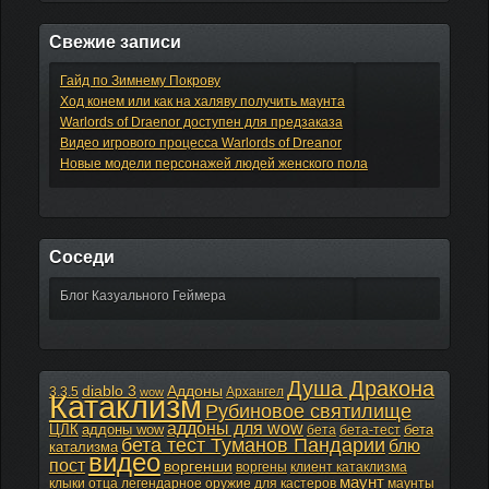
Свежие записи
Гайд по Зимнему Покрову
Ход конем или как на халяву получить маунта
Warlords of Draenor доступен для предзаказа
Видео игрового процесса Warlords of Dreanor
Новые модели персонажей людей женского пола
Соседи
Блог Казуального Геймера
Душа Дракона
diablo 3
Аддоны
3.3.5
Архангел
wow
Катаклизм
Рубиновое святилище
аддоны для wow
ЦЛК
аддоны wow
бета
бета
бета-тест
бета тест Туманов Пандарии
блю
катализма
видео
пост
воргенши
воргены
клиент катаклизма
маунт
клыки отца
легендарное оружие для кастеров
маунты