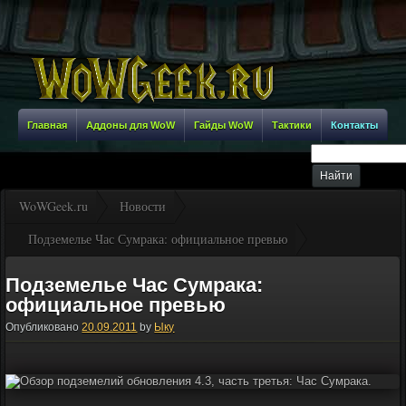
Главная
Аддоны для WoW
Гайды WoW
Тактики
Контакты
WoWGeek.ru
Новости
Подземелье Час Сумрака: официальное превью
Подземелье Час Сумрака:
официальное превью
Опубликовано
20.09.2011
by
Ыку