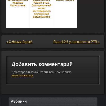
издание
Клыки отца.
Катаклизма
Официальный
анонс
легендарного
оружия для
разбойников
Узнай свою
«
С Новым Годом!
Патч 4.0.6 установлен на PTR
»
судьбу на
Ярмарке
Новолуния
Добавить комментарий
Для отправки комментария вам необходимо
авторизоваться
.
Рубрики