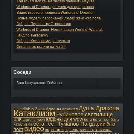
Ход конем или как на халяву получить маунта
Warlords of Draenor доступен для предзаказа
Видео игрового процесса Warlords of Dreanor
Новые модели персонажей людей женского пола
Гайд по Пиршеству Странников
Warlords of Draenor: Новый аддон World of Warcraft
Гайд по Тыквовину
Гайд по Хмельному фестивалю
Финальные ролики патча 5.4
Соседи
Блог Казуального Геймера
Душа Дракона
diablo 3
Аддоны
3.3.5
Архангел
wow
Катаклизм
Рубиновое святилище
аддоны для wow
ЦЛК
аддоны wow
бета
бета
бета-тест
бета тест Туманов Пандарии
блю
катализма
видео
пост
воргенши
воргены
клиент катаклизма
маунт