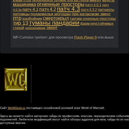
клыки отца
легендарное оружие для кастеров
маунты
огненные просторы
машинима
патч 4.0.1
патч
патч 4.3
патч 4.2
патч 4.1
патчноты
патч 4.3.2
4.0.3а
питомцы
подземелья могушан
пре-катаклизм эвент
птр
смертокрыл
разбойник
тактики огненные просторы
туманы пандарии
тир 13
фарм неустойчивых
эвент
стихий
чернокнижник
WP-Cumulus требует для просмотра
Flash Player 9
или выше.
Сайт
WoWGeek.ru
поставящен онлайновой ролевой игре World of Warcraft.
Здесь вы можете найти авторские гайды по профессиям, классам, периодическим событиям
подземелий. Любители модфикаций могут найти обзоры аддонов для wow, гайды по их наст
доступные версии.