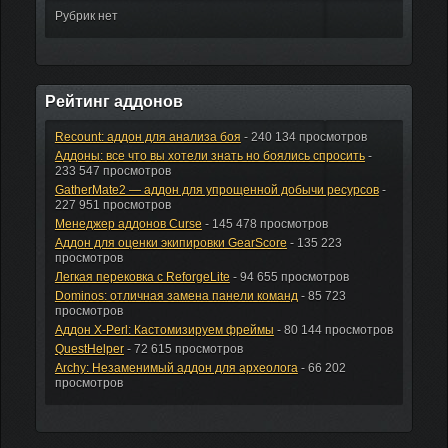
Рубрик нет
Рейтинг аддонов
Recount: аддон для анализа боя
- 240 134 просмотров
Аддоны: все что вы хотели знать но боялись спросить
-
233 547 просмотров
GatherMate2 — аддон для упрощенной добычи ресурсов
-
227 951 просмотров
Менеджер аддонов Curse
- 145 478 просмотров
Аддон для оценки экипировки GearScore
- 135 223
просмотров
Легкая перековка с ReforgeLite
- 94 655 просмотров
Dominos: отличная замена панели команд
- 85 723
просмотров
Аддон X-Perl: Кастомизируем фреймы
- 80 144 просмотров
QuestHelper
- 72 615 просмотров
Archy: Незаменимый аддон для археолога
- 66 202
просмотров