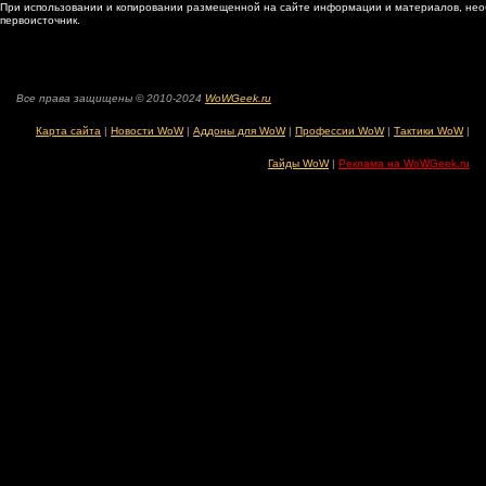
При использовании и копировании размещенной на сайте информации и материалов, нео
первоисточник.
Все права защищены © 2010-2024
WoWGeek.ru
Карта сайта
|
Новости WoW
|
Аддоны для WoW
|
Профессии WoW
|
Тактики WoW
|
Гайды WoW
|
Реклама на WoWGeek.ru