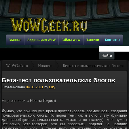
Главная
Аддоны для WoW
Гайды WoW
Тактики
Контакты
WoWGeek.ru
Новости
Бета-тест пользовательских блогов
Бета-тест пользовательских блогов
Опубликовано
04.01.2011
by
Ыку
Еще раз всех с Новым Годом))
Думаю, что пришло уже время протестировать возможность создания
пользовательского блога. Но перед тем, как я включу эту функцию
для всеобщего использования (а может и не включу), мне нужны
несколько бета-тестеров, что бы проверить подблог на наличие
возможных ошибок, а также получить отзывы о функционале и