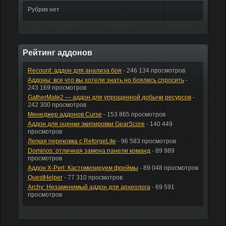
Рубрик нет
Рейтинг аддонов
Recount: аддон для анализа боя
- 246 134 просмотров
Аддоны: все что вы хотели знать но боялись спросить
-
243 169 просмотров
GatherMate2 — аддон для упрощенной добычи ресурсов
-
242 300 просмотров
Менеджер аддонов Curse
- 153 865 просмотров
Аддон для оценки экипировки GearScore
- 140 449
просмотров
Легкая перековка с ReforgeLite
- 96 583 просмотров
Dominos: отличная замена панели команд
- 89 989
просмотров
Аддон X-Perl: Кастомизируем фреймы
- 89 048 просмотров
QuestHelper
- 77 310 просмотров
Archy: Незаменимый аддон для археолога
- 69 591
просмотров