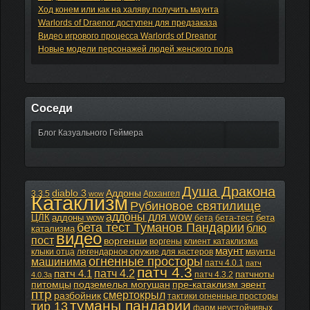
Ход конем или как на халяву получить маунта
Warlords of Draenor доступен для предзаказа
Видео игрового процесса Warlords of Dreanor
Новые модели персонажей людей женского пола
Соседи
Блог Казуального Геймера
Душа Дракона
diablo 3
Аддоны
3.3.5
Архангел
wow
Катаклизм
Рубиновое святилище
аддоны для wow
ЦЛК
аддоны wow
бета
бета
бета-тест
бета тест Туманов Пандарии
блю
катализма
видео
пост
воргенши
воргены
клиент катаклизма
маунт
клыки отца
легендарное оружие для кастеров
маунты
огненные просторы
машинима
патч 4.0.1
патч
патч 4.3
патч 4.2
патч 4.1
патчноты
патч 4.3.2
4.0.3а
питомцы
подземелья могушан
пре-катаклизм эвент
птр
смертокрыл
разбойник
тактики огненные просторы
туманы пандарии
тир 13
фарм неустойчивых