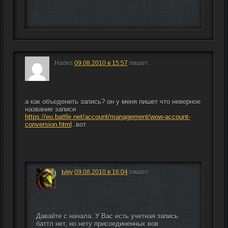
Hades
09.08.2010 в 15:57
пишет:
а как объеденить запись? он у меня пишет что неверное 
название записи 
https://eu.battle.net/account/management/wow-account-
conversion.html
..вот
Ыку
09.08.2010 в 16:04
пишет:
Давайте с начала. У Вас есть учетная запись 
баттл нет, но нету присоединенных вов 