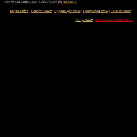
Все права защищены © 2010-2024
WoWGeek.ru
Карта сайта
|
Новости WoW
|
Аддоны для WoW
|
Профессии WoW
|
Тактики WoW
|
Гайды WoW
|
Реклама на WoWGeek.ru