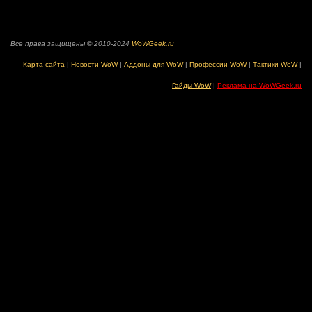
Все права защищены © 2010-2024
WoWGeek.ru
Карта сайта
|
Новости WoW
|
Аддоны для WoW
|
Профессии WoW
|
Тактики WoW
|
Гайды WoW
|
Реклама на WoWGeek.ru