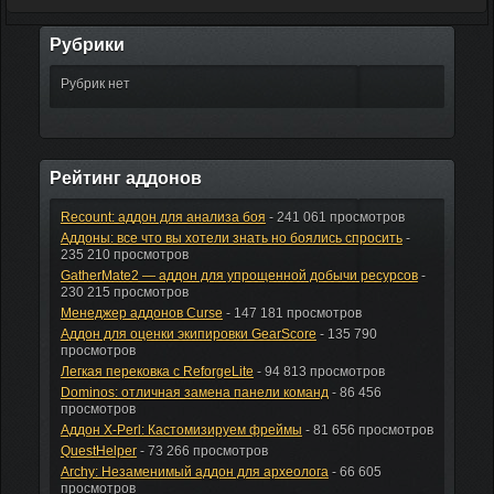
Рубрики
Рубрик нет
Рейтинг аддонов
Recount: аддон для анализа боя
- 241 061 просмотров
Аддоны: все что вы хотели знать но боялись спросить
-
235 210 просмотров
GatherMate2 — аддон для упрощенной добычи ресурсов
-
230 215 просмотров
Менеджер аддонов Curse
- 147 181 просмотров
Аддон для оценки экипировки GearScore
- 135 790
просмотров
Легкая перековка с ReforgeLite
- 94 813 просмотров
Dominos: отличная замена панели команд
- 86 456
просмотров
Аддон X-Perl: Кастомизируем фреймы
- 81 656 просмотров
QuestHelper
- 73 266 просмотров
Archy: Незаменимый аддон для археолога
- 66 605
просмотров