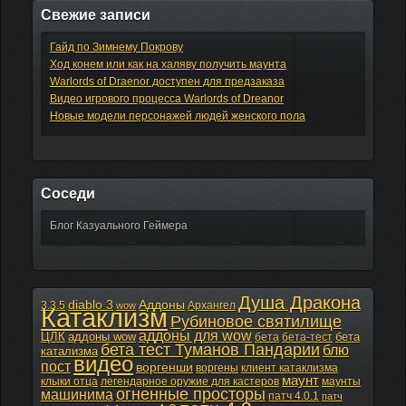
Свежие записи
Гайд по Зимнему Покрову
Ход конем или как на халяву получить маунта
Warlords of Draenor доступен для предзаказа
Видео игрового процесса Warlords of Dreanor
Новые модели персонажей людей женского пола
Соседи
Блог Казуального Геймера
Душа Дракона
diablo 3
Аддоны
3.3.5
Архангел
wow
Катаклизм
Рубиновое святилище
аддоны для wow
ЦЛК
аддоны wow
бета
бета
бета-тест
бета тест Туманов Пандарии
блю
катализма
видео
пост
воргенши
воргены
клиент катаклизма
маунт
клыки отца
легендарное оружие для кастеров
маунты
огненные просторы
машинима
патч 4.0.1
патч