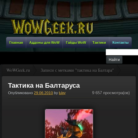
Главная
Аддоны для WoW
Гайды WoW
Тактики
Контакты
WoWGeek.ru
Записи с метками "тактика на Балтара"
Тактика на Балтаруса
9 657 просмотра(ов)
Опубликовано
29.06.2010
by
Ыку