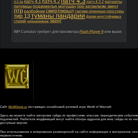
патч 4.3
патч 4.2
патч 4.1
патчноты
патч 4.3.2
4.0.3а
питомцы
подземелья могушан
пре-катаклизм эвент
птр
смертокрыл
разбойник
тактики огненные просторы
туманы пандарии
тир 13
фарм неустойчивых
эвент
стихий
чернокнижник
WP-Cumulus требует для просмотра
Flash Player 9
или выше.
Сайт
WoWGeek.ru
поставящен онлайновой ролевой игре World of Warcraft.
Здесь вы можете найти авторские гайды по профессиям, классам, периодическим событиям
подземелий. Любители модфикаций могут найти обзоры аддонов для wow, гайды по их наст
доступные версии.
При использовании и копировании размещенной на сайте информации и материалов, нео
первоисточник.