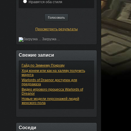
Нравятся оба стиля
Просмотреть результаты
Загрузка ...
Свежие записи
Гайд по Зимнему Покрову
Ход конем или как на халяву получить
маунта
Warlords of Draenor доступен для
предзаказа
Видео игрового процесса Warlords of
Dreanor
Новые модели персонажей людей
женского пола
Соседи