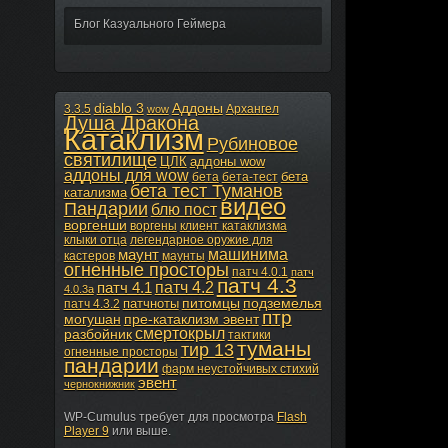
Блог Казуального Геймера
diablo 3
Аддоны
3.3.5
Архангел
wow
Душа Дракона
Катаклизм
Рубиновое
святилище
ЦЛК
аддоны wow
аддоны для wow
бета
бета
бета-тест
бета тест Туманов
катализма
видео
Пандарии
блю пост
воргенши
воргены
клиент катаклизма
клыки отца
легендарное оружие для
машинима
маунт
кастеров
маунты
огненные просторы
патч 4.0.1
патч
патч 4.3
патч 4.2
патч 4.1
4.0.3а
питомцы
подземелья
патчноты
патч 4.3.2
птр
могушан
пре-катаклизм эвент
смертокрыл
разбойник
тактики
туманы
тир 13
огненные просторы
пандарии
фарм неустойчивых стихий
эвент
чернокнижник
WP-Cumulus требует для просмотра
Flash
Player 9
или выше.