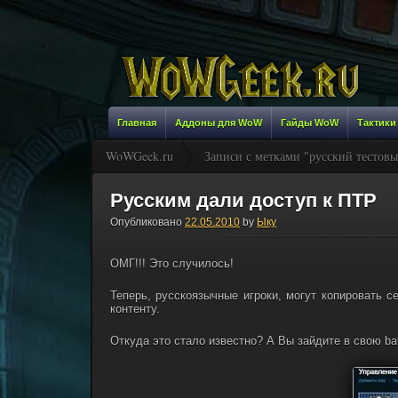
Главная
Аддоны для WoW
Гайды WoW
Тактики
WoWGeek.ru
Записи с метками "русский тестов
Русским дали доступ к ПТР
Опубликовано
22.05.2010
by
Ыку
ОМГ!!! Это случилось!
Теперь, русскоязычные игроки, могут копировать 
контенту.
Откуда это стало известно? А Вы зайдите в свою batt