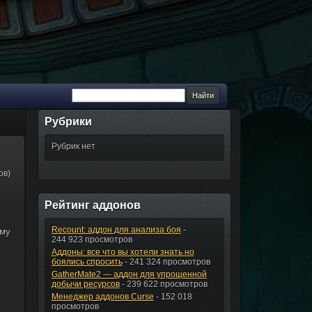
Рубрики
Рубрик нет
ов)
Рейтинг аддонов
Recount: аддон для анализа боя
-
ому
244 923 просмотров
Аддоны: все что вы хотели знать но
боялись спросить
- 241 324 просмотров
GatherMate2 — аддон для упрощенной
добычи ресурсов
- 239 622 просмотров
Менеджер аддонов Curse
- 152 018
просмотров