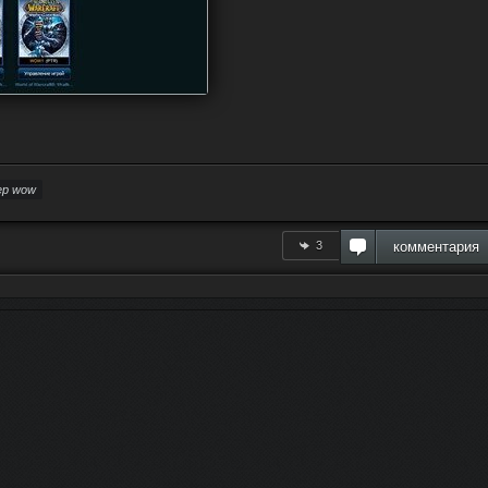
ер wow
3
комментария