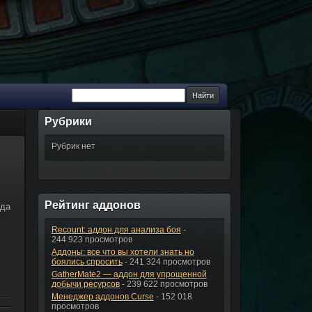
Рубрики
Рубрик нет
Рейтинг аддонов
нда
Recount: аддон для анализа боя
-
244 923 просмотров
Аддоны: все что вы хотели знать но
боялись спросить
- 241 324 просмотров
GatherMate2 — аддон для упрощенной
добычи ресурсов
- 239 622 просмотров
Менеджер аддонов Curse
- 152 018
просмотров