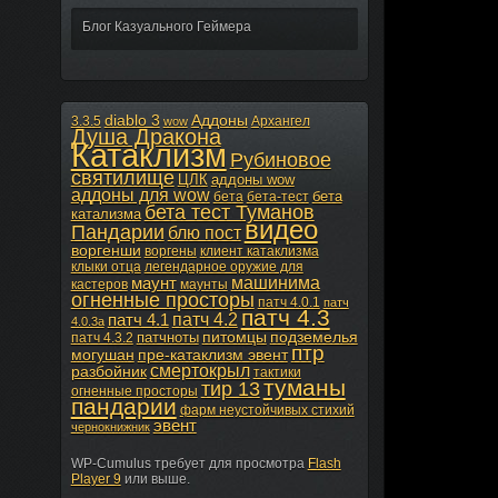
Блог Казуального Геймера
diablo 3
Аддоны
3.3.5
Архангел
wow
Душа Дракона
Катаклизм
Рубиновое
святилище
ЦЛК
аддоны wow
аддоны для wow
бета
бета
бета-тест
бета тест Туманов
катализма
видео
Пандарии
блю пост
воргенши
воргены
клиент катаклизма
клыки отца
легендарное оружие для
машинима
маунт
кастеров
маунты
огненные просторы
патч 4.0.1
патч
патч 4.3
патч 4.2
патч 4.1
4.0.3а
питомцы
подземелья
патчноты
патч 4.3.2
птр
могушан
пре-катаклизм эвент
смертокрыл
разбойник
тактики
туманы
тир 13
огненные просторы
пандарии
фарм неустойчивых стихий
эвент
чернокнижник
WP-Cumulus требует для просмотра
Flash
Player 9
или выше.