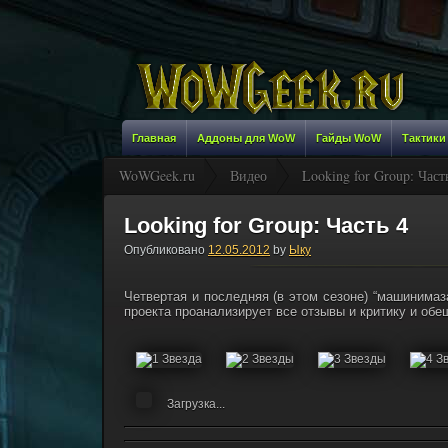
Главная
Аддоны для WoW
Гайды WoW
Тактики
WoWGeek.ru
Видео
Looking for Group: Част
Looking for Group: Часть 4
Опубликовано
12.05.2012
by
Ыку
Четвертая и последняя (в этом сезоне) “машинимаза
проекта проанализирует все отзывы и критику и об
Загрузка...