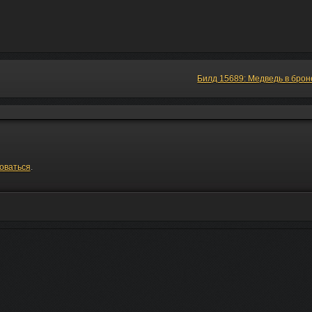
Билд 15689: Медведь в бро
оваться
.