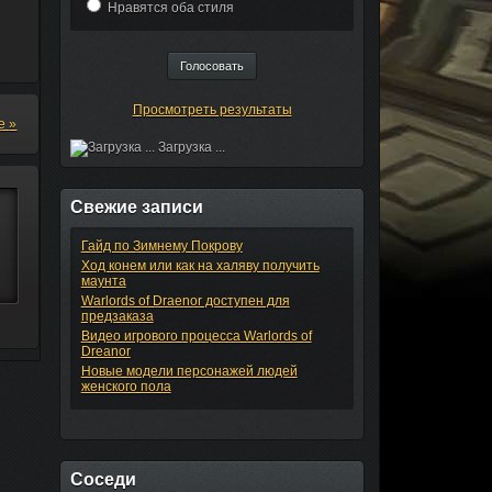
Нравятся оба стиля
Просмотреть результаты
не
»
Загрузка ...
Свежие записи
Гайд по Зимнему Покрову
Ход конем или как на халяву получить
маунта
Warlords of Draenor доступен для
предзаказа
Видео игрового процесса Warlords of
Dreanor
Новые модели персонажей людей
женского пола
Соседи