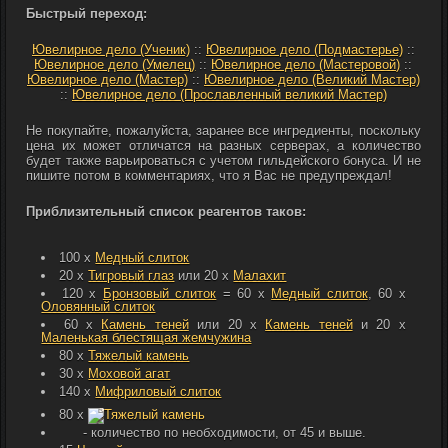
Быстрый переход:
Ювелирное дело (Ученик)
::
Ювелирное дело (Подмастерье)
::
Ювелирное дело (Умелец)
::
Ювелирное дело (Мастеровой)
::
Ювелирное дело (Мастер)
::
Ювелирное дело (Великий Мастер)
::
Ювелирное дело (Прославленный великий Мастер)
Не покупайте, пожалуйста, заранее все ингредиенты, поскольку
цена их может отличатся на разных серверах, а количество
будет также варьироваться с учетом гильдейского бонуса. И не
пишите потом в комментариях, что я Вас не предупреждал!
Приблизительный список реагентов таков:
100 x
Медный слиток
20 x
Тигровый глаз
или 20 x
Малахит
120 x
Бронзовый слиток
= 60 x
Медный слиток
, 60 x
Оловянный слиток
60 x
Камень теней
или 20 x
Камень теней
и 20 x
Маленькая блестящая жемчужина
80 x
Тяжелый камень
30 x
Моховой агат
140 x
Мифриловый слиток
80 x
Тяжелый камень
- количество по необходимости, от 45 и выше.