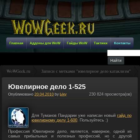
Главная
Аддоны для WoW
Гайды WoW
Тактики
Контакты
WoWGeek.ru
Записи с метками "ювелирное дело катаклизм"
Ювелирное дело 1-525
230 824 просмотра(ов)
Опубликовано
20.04.2010
by
Ыку
Для Туманов Пандарии уже написан новый
гайд по
ювелирному делу 1-600
. Пользуйтесь :)
Профессия Ювелирное дело, является, наверное, одной из
самых прибыльных и полезных профессий, но с другой