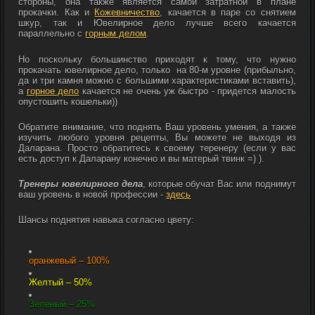
стороны, она также является самой затратной в плане
прокачки. Как и
Кожевничество
, качается в паре со снятием
шкур, так и Ювелирное дело лучше всего качается
параллельно с
горным делом
.
Но поскольку большинство приходят к тому, что нужно
прокачать ювелирное дело, только на 80-м уровне (прибыльно,
да и три камня можно с большими характеристиками вставить),
а
горное дело
качается не очень уж быстро - придется малость
опустошить кошельки))
Обратите внимание, что поднять Ваш уровень умения, а также
изучить любого уровня рецепты, Вы можете не выходя из
Даларана. Просто обратитесь к своему теренеру (если у вас
есть доступ к Даларану конечно и вы матерый твинк =) ).
Тренеры ювелирного дела
, которые обучат Вас или поднимут
ваш уровень в новой профессии -
здесь
Шансы поднятия навыка согласно цвету:
оранжевый – 100%
Желтый – 50%
Зеленый – 25%