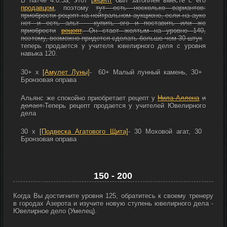
В патче 4.0.3а, этот
рецепт
был затоплен вместе с его
продавцом
, поэтому
тут есть несколько вариантов:
приобрести рецепт на нейтральном аукционе, если на ауке
нет и есть альт – купить его и поставить или же
приобрести
рецепт
. Он стает желтым на уровне 140,
поэтому, возможно придется сделать больше чем 30 штук
теперь продается у учителя ювелирного деля с уровня
навыка 120.
30+ х
[Амулет Луны]
- 60+
Малый лунный камень, 30+
Бронзовая оправа
Альянс же спокойно приобретает рецепт у
Нила Аллена
и
делает:
Теперь рецепт продается у учителей Ювелирного
дела
30 x
[Подвеска Агатового Щита]
- 30
Моховой агат, 30
Бронзовая оправа
150 - 200
Когда Вы достигните уровня 125, обратитесь к своему тренеру
в городах Азерота и изучите новую ступень ювелирного дела -
Ювелирное дело (Умелец).