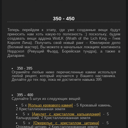
350 - 450
Теперь перейдем к этапу, где уже созданные вещи будут
приносить нам хоть какую-то полезность :) поскольку, будем
создавать вещи аддона WotLK (Wrath of the Lich King – Гнев
Короля Лича). Получить свой новый ранг – Ювелирное дело
(Великий мастер), Вы можете в начальных локациях континента
Нордскол (Ревущий Фьорд, Борейская тундра), а также в
Даларане.
350 - 395
Ограняйте любые ниже перечисленные камни используя
любой рецепт, который изучается у Вашего наставника.
Делайте до тех пор, пока не достигните навыка 395
395 – 400
Сделайте 5 штук из следующих вещей:
5 x
[Кольцо кровавого камня]
- 5
Кровавый камень,
2
Кристаллизованная земля
5 x
[Амулет с кристаллом кальцедония]
- 5
Кальцедоний, 2
Кристаллизованная земля
5 x
[Ожерелье с кристаллом цитрина]
- 5
Огромный цитрин, 2
Кристаллизованная земля