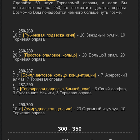
Сделайте 50 штук
Ториевомой оправы, и если Вы
достигнете навыка 250, то прекратите делать оправы.
Возможно Вам понадобится немного больше чуть позже.
250-260
10 x
[Рубиновая подвеска огня]
- 10
Звездный рубин, 10
Ториевая оправа
260-280
20 x
[Простое опаловое кольцо]
- 20
Большой опал, 20
Ториевая оправа
280-287
7 х
[Бриллиантовое кольцо концентрации]
- 7
Азеротский
алмаз, 7
Ториевая оправа
287-290
3 x
[Сапфировая подвеска Зимней ночи]
- 3
Синий сапфир,
3
Субстанция Нежити, 3
Ториевая оправа
290-300
10 x
[Изумрудное кольцо льва]
- 20
Огромный изумруд, 10
Ториевая оправа
300 - 350