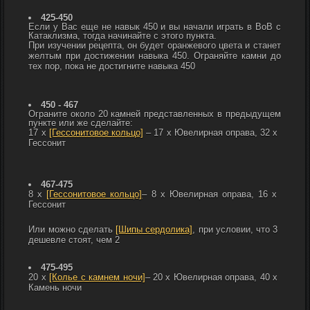
425-450
Если у Вас еще не навык 450 и вы начали играть в ВоВ с
Катаклизма, тогда начинайте с этого пункта.
При изучении рецепта, он будет оранжевого цвета и станет
желтым при достижении навыка 450. Ограняйте камни до
тех пор, пока не достигните навыка 450
450 - 467
Ограните около 20 камней представленных в предыдущем
пункте или же сделайте:
17 х
[Гессонитовое кольцо]
– 17 x
Ювелирная оправа, 32 х
Гессонит
467-475
8 x
[Гессонитовое кольцо]
– 8 x
Ювелирная оправа, 16 х
Гессонит
Или можно сделать
[Шипы сердолика]
, при условии, что 3
дешевле стоят, чем 2
475-495
20 х
[Колье с камнем ночи]
– 20 x
Ювелирная оправа, 40 x
Камень ночи