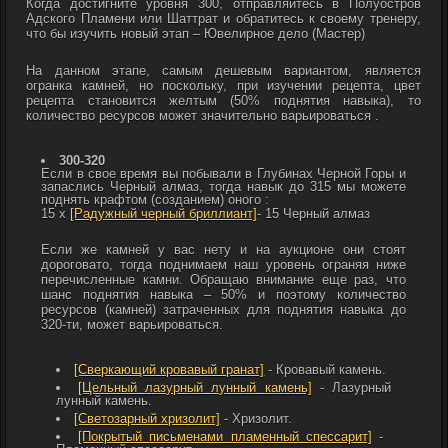
Когда достигните уровня 300, отправляйтесь в Полуостров
Адского Пламени или Шаттрат и обратитесь к своему тренеру,
что бы изучить новый этап – Ювелирное дело (Мастер)
На данном этапе, самым дешевым вариантом, является
огранка камней, но поскольку, при изучении рецепта, цвет
рецепта становится желтым (50% поднятия навыка), то
количество ресурсов может значительно варьироваться .
300-320
Если в свое время вы побывали в Глубинах Черной Горы и
запаслись
Черный алмаз, тогда навык до 315 мы можете
поднять крафтом (созданием) оного :
15 х
[Радужный черный бриллиант]
- 15
Черный алмаз
Если же камней у вас нету и на аукционе они стоят
дороговато, тогда поднимаем наш уровень ограняя ниже
перечисленные камни. Обращаю внимание еще раз, что
шанс поднятия навыка – 50% и поэтому количество
ресурсов (камней) затраченных для поднятия навыка до
320-ти, может варьироваться.
[Сверкающий кровавый гранат]
-
Кровавый камень.
[Цельный лазурный лунный камень]
-
Лазурный
лунный камень.
[Светозарный хризолит]
-
Хризолит.
[Покрытый письменами пламенный спессарит]
-