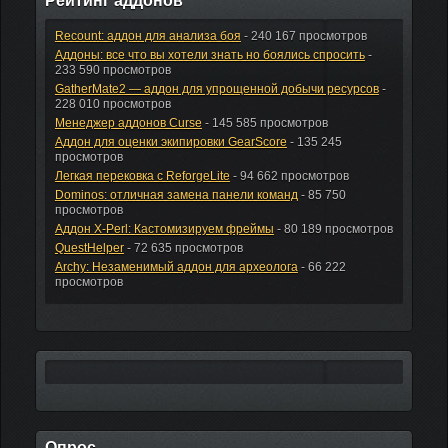
Рейтинг аддонов
Recount: аддон для анализа боя
- 240 167 просмотров
Аддоны: все что вы хотели знать но боялись спросить
-
233 590 просмотров
GatherMate2 — аддон для упрощенной добычи ресурсов
-
228 010 просмотров
Менеджер аддонов Curse
- 145 585 просмотров
Аддон для оценки экипировки GearScore
- 135 245
просмотров
Легкая перековка с ReforgeLite
- 94 662 просмотров
Dominos: отличная замена панели команд
- 85 750
просмотров
Аддон X-Perl: Кастомизируем фреймы
- 80 189 просмотров
QuestHelper
- 72 635 просмотров
Archy: Незаменимый аддон для археолога
- 66 222
просмотров
Опрос