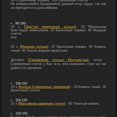
50 x
[Бронзовая оправа]
- 100
Бронзовый слиток.
Не выбрасывайте (продавайте) данный плод труда, так как
он пригодится в дальнейшем.
80-100
20 x
[Простое жемчужное кольцо]
- 20
Маленькая
блестящая жемчужина, 20
Бронзовая оправа, 40
Медный
слиток
или
20 x
[Мрачное кольцо]
- 20
Бронзовая оправа, 40
Камень
теней, 40
Тонкая медная проволока
Делайте
[Серебряное кольцо Могущества]
, если
Серебряный слиток у Вас есть или возможно стоит не так
дорого на аукционе.
100-110
10 x
[Кольцо Сумеречных призраков]
- 20
Камень теней, 20
Бронзовый слиток
110-120
10 x
[Массивная каменная статуя]
- 80
Тяжелый камень
120-150