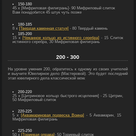
150-180
45 x
[Мифриловая филигрань]
- 90
Мифриловый слиток
Вам понадобится 45 штук чуть позже
180-185
8 х
[Твердая каменная статуя]
- 80
Твердый камень
185-200
15 x
[Чеканное кольцо из истинного серебра]
- 15
Слиток
истинного серебра, 30
Мифриловая филигрань
200 - 300
На уровне умения 200, обратитесь к одному из своих учителей
и выучите Ювелирное дело (Мастеровой). Это будет последний
этап ювелирного дела классической wow.
200-220
25 x
[Цитриновое кольцо быстрого исцеления]
- 25
Цитрин,
50
Мифриловый слиток
220-225
5 x
[Аквамариновая подвеска Воина]
- 5
Аквамарин, 15
Мифриловая филигрань
225-250
50 x
[Ториевая оправа]
- 50
Ториевый слиток