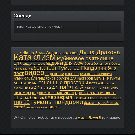
Соседи
Блог Казуального Геймера
Душа Дракона
diablo 3
Аддоны
3.3.5
Архангел
wow
Катаклизм
Рубиновое святилище
аддоны для wow
ЦЛК
аддоны wow
бета
бета
бета-тест
бета тест Туманов Пандарии
блю
катализма
видео
пост
воргенши
воргены
клиент катаклизма
маунт
клыки отца
легендарное оружие для кастеров
маунты
огненные просторы
машинима
патч 4.0.1
патч
патч 4.3
патч 4.2
патч 4.1
патчноты
патч 4.3.2
4.0.3а
питомцы
подземелья могушан
пре-катаклизм эвент
птр
смертокрыл
разбойник
тактики огненные просторы
туманы пандарии
тир 13
фарм неустойчивых
эвент
стихий
чернокнижник
WP-Cumulus требует для просмотра
Flash Player 9
или выше.