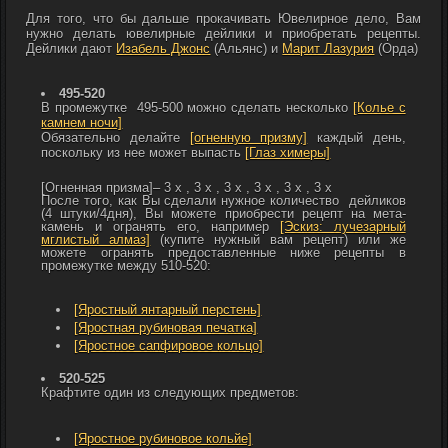
Для того, что бы дальше прокачивать Ювелирное дело, Вам
нужно делать ювелирные дейлики и приобретать рецепты.
Дейлики дают
Изабель Джонс
(Альянс) и
Марит Лазурия
(Орда)
495-520
В промежутке 495-500 можно сделать несколько
[Колье с
камнем ночи]
Обязательно делайте
[огненную призму]
каждый день,
поскольку из нее может выпасть
[Глаз химеры]
[Огненная призма]– 3 x
, 3 x
, 3 x
, 3 x
, 3 x
, 3 x
После того, как Вы сделали нужное количество дейликов
(4 штуки/4дня), Вы можете приобрести рецепт на мета-
камень и огранять его, например
[Эскиз: лучезарный
мглистый алмаз]
(купите нужный вам рецепт) или же
можете огранять предоставленные ниже рецепты в
промежутке между 510-520:
[Яростный янтарный перстень]
[Яростная рубиновая печатка]
[Яростное сапфировое кольцо]
520-525
Крафтите один из следующих предметов:
[Яростное рубиновое кольйе]