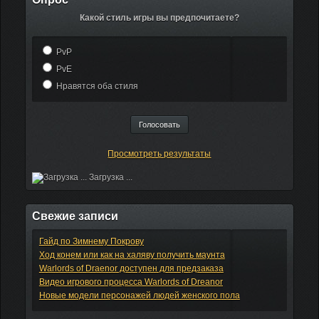
Какой стиль игры вы предпочитаете?
PvP
PvE
Нравятся оба стиля
Просмотреть результаты
Загрузка ...
Свежие записи
Гайд по Зимнему Покрову
Ход конем или как на халяву получить маунта
Warlords of Draenor доступен для предзаказа
Видео игрового процесса Warlords of Dreanor
Новые модели персонажей людей женского пола