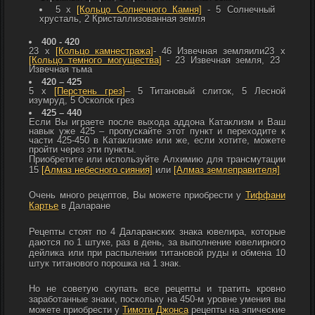
5 x
[Кольцо Солнечного Камня]
- 5
Солнечный
хрусталь, 2
Кристаллизованная земля
400 - 420
23 x
[Кольцо камнестража]
- 46
Извечная земляили23 x
[Кольцо темного могущества]
- 23
Извечная земля, 23
Извечная тьма
420 – 425
5 x
[Перстень грез]
– 5
Титановый слиток, 5
Лесной
изумруд, 5
Осколок грез
425 – 440
Если Вы играете после выхода аддона Катаклизм и Ваш
навык уже 425 – пропускайте этот пункт и переходите к
части 425-450 в Катаклизме или же, если хотите, можете
пройти через эти пункты.
Приобретите или используйте Алхимию для трансмутации
15
[Алмаз небесного сияния]
или
[Алмаз землеправителя]
Очень много рецептов, Вы можете приобрести у
Тиффани
Картье
в Даларане
Рецепты стоят по 4
Даларанских знака ювелира, которые
даются по 1 штуке, раз в день, за выполнение ювелирного
дейлика или при распылении титановой руды и обмена 10
штук титанового порошка на 1 знак.
Но не советую скупать все рецепты и тратить кровно
заработанные знаки, поскольку на 450-м уровне умения вы
можете приобрести у
Тимоти Джонса
рецепты на эпические