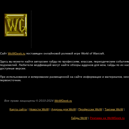
Сайт
WoWGeek.ru
поставящен онлайновой ролевой игре World of Warcraft.
Здесь вы можете найти авторские гайды по профессиям, классам, периодическим событиям
подземелий. Любители модфикаций могут найти обзоры аддонов для wow, гайды по их наст
доступные версии.
При использовании и копировании размещенной на сайте информации и материалов, нео
первоисточник.
Все права защищены © 2010-2024
WoWGeek.ru
Карта сайта
|
Новости WoW
|
Аддоны для WoW
|
Профессии WoW
|
Тактики WoW
|
Гайды WoW
|
Реклама на WoWGeek.ru