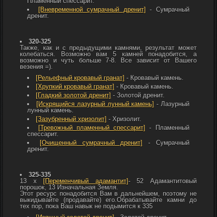
Пламенный спессарит.
[Вневременной сумрачный дренит]
-
Сумрачный
дренит.
320-325
Также, как и с предыдущими камнями, результат может
колебаться. Возможно вам 5 камней понадобится, а
возможно и чуть больше 7-8. Все зависит от Вашего
везения =).
[Рельефный кровавый гранат]
-
Кровавый камень.
[Хрупкий кровавый гранат]
-
Кровавый камень.
[Гладкий золотой дренит]
-
Золотой дренит.
[Искрящийся лазурный лунный камень]
-
Лазурный
лунный камень.
[Зазубренный хризолит]
-
Хризолит.
[Тревожный пламенный спессарит]
-
Пламенный
спессарит.
[Очищенный сумрачный дренит]
-
Сумрачный
дренит.
325-335
13 х
[Переменчивый адамантит]
- 52
Адамантитовый
порошок, 13
Изначальная Земля.
Этот ресурс понадобится Вам в дальнейшем, поэтому не
выкидывайте (продавайте) его.Обрабатывайте камни до
тех пор, пока Ваш навык не подымится к 335