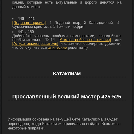
камни, которые есть актуальные и дорого ценятся на
данный момент.
440 – 441
[Ледяная призма]
- 1
Ледяной шар, 3
Кальцедоний, 3
Сумрачный кристалл, 3
Темный нефрит
441 - 450
Добивайте уровень особыми самоцветами, понадобится
приблизительно 13-14
[Алмаз небесного сияния]
или
[Алмаз землеправителя]
и фармите ювелирные дейлики,
что бы скупить все
эпические
рецепты =)
Катаклизм
Прославленный великий мастер 425-525
Информация основана на текущей бете Катаклизма и будет
переведена, когда Катаклизм официально выйдет. Возможны
некоторые поправки.