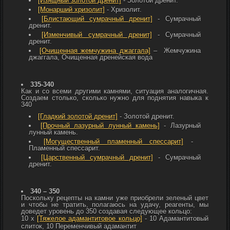
[Изящный золотой дренит]
-
Золотой дренит.
[Монарший хризолит]
-
Хризолит.
[Блистающий сумрачный дренит]
-
Сумрачный
дренит.
[Изменчивый сумрачный дренит]
-
Сумрачный
дренит.
[Очищенная жемчужина джаггала]
–
Жемчужина
джаггала,
Очищенная дренейская вода
335-340
Как и со всеми другими камнями, ситуация аналогичная.
Создаем столько, сколько нужно для поднятия навыка к
340
[Гладкий золотой дренит]
-
Золотой дренит.
[Прочный лазурный лунный камень]
-
Лазурный
лунный камень.
[Могущественный пламенный спессарит]
-
Пламенный спессарит.
[Царственный сумрачный дренит]
-
Сумрачный
дренит.
340 – 350
Поскольку рецепты на камни уже приобрели зеленый цвет
и чтобы не тратить, полагаюсь на удачу, реагенты, мы
доведет уровень до 350 создавая следующее кольцо:
10 x
[Тяжелое адамантитовое кольцо]
- 10
Адамантитовый
слиток, 10
Переменчивый адамантит