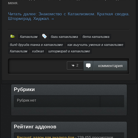
меня.
Читать далее: Знакомство с Катаклизмом. Краткая сводка.
Штормград. Хиджал.
Катаклизм
баги катаклизма
бета катализма
билд друида танка в катаклизме
как выучить умения в катаклизме
Катаклизм
хиджал
штормград в катаклизме
2
комментария
Рубрики
Рубрик нет
Рейтинг аддонов
Recount: аддон для анализа боя
- 239 455 просмотров