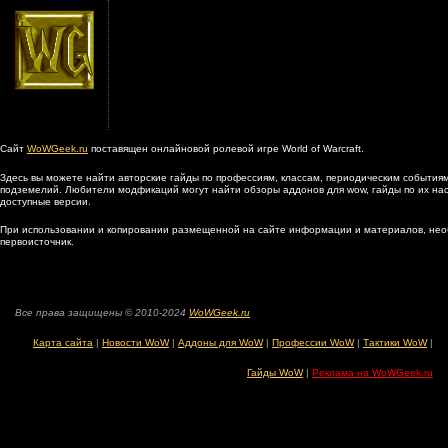
Сайт
WoWGeek.ru
поставящен онлайновой ролевой игре World of Warcraft.
Здесь вы можете найти авторские гайды по профессиям, классам, периодическим событиям
подземелий. Любители модфикаций могут найти обзоры аддонов для wow, гайды по их наст
доступные версии.
При использовании и копировании размещенной на сайте информации и материалов, нео
первоисточник.
Все права защищены © 2010-2024
WoWGeek.ru
Карта сайта
|
Новости WoW
|
Аддоны для WoW
|
Профессии WoW
|
Тактики WoW
|
Гайды WoW
|
Реклама на WoWGeek.ru