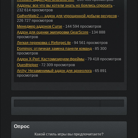
Аддоны: все что вы хотели знать но боялись спросить
-
232 614 просмотров
GatherMate2 — аддон для упрощенной добычи ресурсов
-
226 727 просмотров
Менеджер аддонов Curse
- 144 594 просмотров
Аддон для оценки экипировки GearScore
- 134 888
просмотров
Легкая перековка с ReforgeLite
- 94 561 просмотров
Dominos: отличная замена панели команд
- 85 300
просмотров
Аддон X-Perl: Кастомизируем фреймы
- 79 418 просмотров
QuestHelper
- 72 309 просмотров
Archy: Незаменимый аддон для археолога
- 65 891
просмотров
Опрос
Какой стиль игры вы предпочитаете?