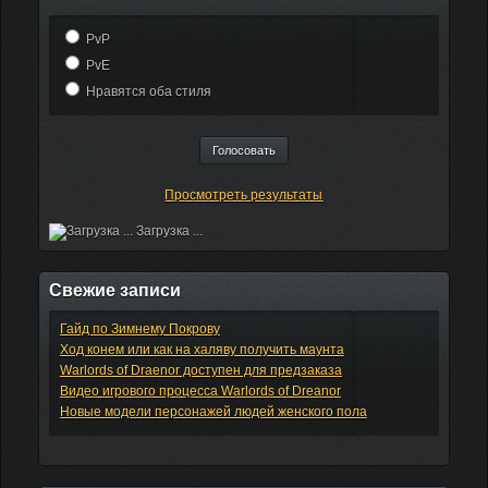
PvP
PvE
Нравятся оба стиля
Просмотреть результаты
Загрузка ...
Свежие записи
Гайд по Зимнему Покрову
Ход конем или как на халяву получить маунта
Warlords of Draenor доступен для предзаказа
Видео игрового процесса Warlords of Dreanor
Новые модели персонажей людей женского пола