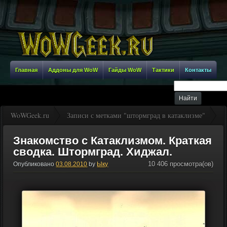
Главная
Аддоны для WoW
Гайды WoW
Тактики
Контакты
WoWGeek.ru
Записи с метками "штормград в катаклизме"
Знакомство с Катаклизмом. Краткая
сводка. Штормград. Хиджал.
10 406 просмотра(ов)
Опубликовано
03.08.2010
by
Ыку