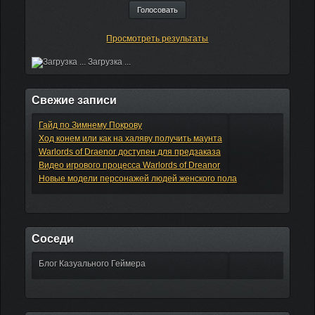
Просмотреть результаты
Загрузка ...
Свежие записи
Гайд по Зимнему Покрову
Ход конем или как на халяву получить маунта
Warlords of Draenor доступен для предзаказа
Видео игрового процесса Warlords of Dreanor
Новые модели персонажей людей женского пола
Соседи
Блог Казуального Геймера