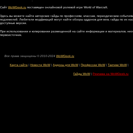
Сайт
WoWGeek.ru
поставящен онлайновой ролевой игре World of Warcraft.
Здесь вы можете найти авторские гайды по профессиям, классам, периодическим событиям
подземелий. Любители модфикаций могут найти обзоры аддонов для wow, гайды по их наст
доступные версии.
При использовании и копировании размещенной на сайте информации и материалов, нео
первоисточник.
Все права защищены © 2010-2024
WoWGeek.ru
Карта сайта
|
Новости WoW
|
Аддоны для WoW
|
Профессии WoW
|
Тактики WoW
|
Гайды WoW
|
Реклама на WoWGeek.ru