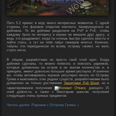
Патч 5.2 принес в игру много интересных моментов. С одной
стороны, это фазовое открытие контента, базирующегося на
дейликах. Те же дейлики разделили на PvP и PvE, чтобы
каждому было по интересу и игроки не мешали друг другу, а
ведь это раздражает, когда ты хочешь быстро сделать квесты и
пойти спать, а тут на тебя табун ганкеров мчится. Конечно,
табуны эти периодически по всему острову ганяют, но жить
стало легче.
В общем, разработчики не просто свой хлеб едят. Когда
дейлики сделаны, то можно побегать и поискать рарников,
которые добавлены на остров в не малом количестве и, в
принципе, имеют довольно большое время респауна. И конечно
же, чтобы мотивировать игроков регулярно бегать по Острову
Грома и выискивать этих редких существ, разработчиками было
добавлено не только достижение
Защитники Лэй Шэня
, но и
гарантированное получение
Фолиант Отваги
, дающего 15
очей доблести, а также с некоторым шансом, получения
следующих очень нужных предметов:
Читать далее: Рарники с Острова Грома