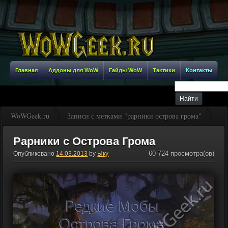
Главная
Аддоны для WoW
Гайды WoW
Тактики
Контакты
WoWGeek.ru
Записи с метками "рарники острова грома"
Рарники с Острова Грома
60 724 просмотра(ов)
Опубликовано
14.03.2013
by
Ыку