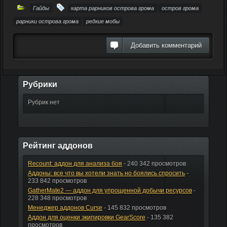
Гайды
карта рарников острова грома
остров грома
рарники острова грома
редкие мобы
Добавить комментарий
Рубрики
Рубрик нет
Рейтинг аддонов
Recount: аддон для анализа боя
- 240 342 просмотров
Аддоны: все что вы хотели знать но боялись спросить
-
233 842 просмотров
GatherMate2 — аддон для упрощенной добычи ресурсов
-
228 348 просмотров
Менеджер аддонов Curse
- 145 832 просмотров
Аддон для оценки экипировки GearScore
- 135 382
просмотров