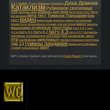
Душа Дракона
diablo 3
Аддоны
3.3.5
Архангел
wow
Катаклизм
Рубиновое святилище
аддоны для wow
ЦЛК
аддоны wow
бета
бета
бета-тест
бета тест Туманов Пандарии
блю
катализма
видео
пост
воргенши
воргены
клиент катаклизма
маунт
клыки отца
легендарное оружие для кастеров
маунты
огненные просторы
машинима
патч 4.0.1
патч
патч 4.3
патч 4.2
патч 4.1
патчноты
патч 4.3.2
4.0.3а
питомцы
подземелья могушан
пре-катаклизм эвент
птр
смертокрыл
разбойник
тактики огненные просторы
туманы пандарии
тир 13
фарм неустойчивых
эвент
стихий
чернокнижник
WP-Cumulus требует для просмотра
Flash Player 9
или выше.