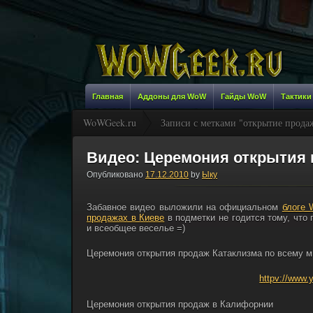
Главная
Аддоны для WoW
Гайды WoW
Тактики
WoWGeek.ru
Записи с метками "открытие продаж
Видео: Церемония открытия 
Опубликовано
17.12.2010
by
Ыку
Забавное видео выложили на официальном
блоге
продажах в Киеве
в подметки не годится тому, что
и всеобщее веселье =)
Церемония открытия продаж Катаклизма по всему м
httpv://www
Церемония открытия продаж в Калифорнии