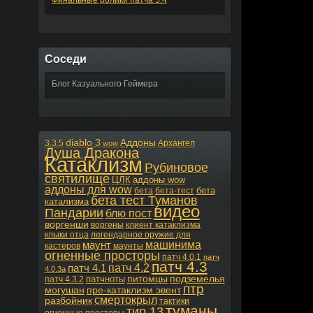
Соседи
Блог Казуального Геймера
diablo 3
Аддоны
3.3.5
Архангел
wow
Душа Дракона
Катаклизм
Рубиновое
святилище
ЦЛК
аддоны wow
аддоны для wow
бета
бета
бета-тест
бета тест Туманов
катализма
видео
Пандарии
блю пост
воргенши
воргены
клиент катаклизма
клыки отца
легендарное оружие для
машинима
маунт
кастеров
маунты
огненные просторы
патч 4.0.1
патч
патч 4.3
патч 4.2
патч 4.1
4.0.3а
питомцы
подземелья
патчноты
патч 4.3.2
птр
могушан
пре-катаклизм эвент
смертокрыл
разбойник
тактики
туманы
тир 13
огненные просторы