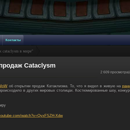
Контакты
 cataclysm в мире"
продаж Cataclysm
2 609 просмотра(
 WoW
об открытии продаж Катаклизма. То, что я видел в живую на
ран
 происходило в других мировых столицах. Костюмированные шоу, конку
иру
.youtube.com/watch?v=QyxFSZH-Xdw