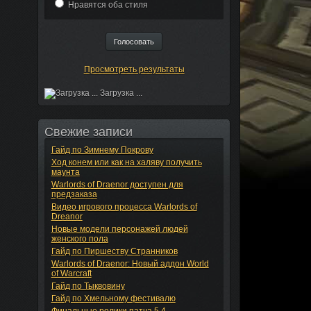
Нравятся оба стиля
Просмотреть результаты
Загрузка ...
Свежие записи
Гайд по Зимнему Покрову
Ход конем или как на халяву получить
маунта
Warlords of Draenor доступен для
предзаказа
Видео игрового процесса Warlords of
Dreanor
Новые модели персонажей людей
женского пола
Гайд по Пиршеству Странников
Warlords of Draenor: Новый аддон World
of Warcraft
Гайд по Тыквовину
Гайд по Хмельному фестивалю
Финальные ролики патча 5.4