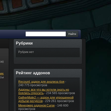
Рубрики
Рубрик нет
ов)
Рейтинг аддонов
них
рсы
Recount: аддон для анализа боя
-
240 775 просмотров
Аддоны: все что вы хотели знать но
боялись спросить
- 234 565 просмотров
GatherMate2 — аддон для упрощенной
добычи ресурсов
- 229 261 просмотров
Менеджер аддонов Curse
- 146 600
просмотров