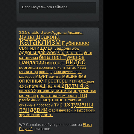
Блог Казуального Геймера
diablo 3
Аддоны
3.3.5
Архангел
wow
Душа Дракона
Катаклизм
Рубиновое
святилище
ЦЛК
аддоны wow
аддоны для wow
бета
бета
бета-тест
бета тест Туманов
катализма
видео
Пандарии
блю пост
воргенши
воргены
клиент катаклизма
клыки отца
легендарное оружие для
машинима
маунт
кастеров
маунты
огненные просторы
патч 4.0.1
патч
патч 4.3
патч 4.2
патч 4.1
4.0.3а
питомцы
подземелья
патчноты
патч 4.3.2
птр
могушан
пре-катаклизм эвент
смертокрыл
разбойник
тактики
туманы
тир 13
огненные просторы
пандарии
фарм неустойчивых стихий
эвент
чернокнижник
WP-Cumulus требует для просмотра
Flash
Player 9
или выше.