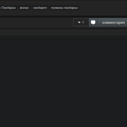
 Пандарии
монах
пандарен
туманы пандарии
2
комментария