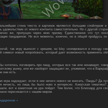
дальнейшая стена текста и картинок являются большим спойлером и
ь удовольствие от нового контента самостоятельно. Но с другой сторо
нечно же, пропущен через мою призму. Единственное что тут пох
кации пандаренов. Не все моменты, конечно, но в общей пройдусь по
рогой, так игру выносит с крешем, но Ыку скопировался и походу см
ой символ новый попробовать, который дает возможность применять об
бы хотелось поговорить про панд, которых все так или ненавидят, гово
зиатскому рынку, или же наоборот защищают их, упоминая, что в Варкра
е они есть.
ая игра надоедает, если в нее ничего нового не вносить. Панды? Да пу
я нечисть, но лишь бы было ново и интересно. Азиатская тематика?
али, вот и азиатская на ура пойдет. Тем более, что Близзард для св
 иначе пересекаются с нашим миром.
Пандаренов