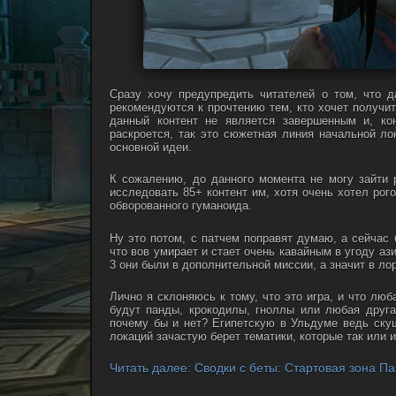
Сразу хочу предупредить читателей о том, что 
рекомендуются к прочтению тем, кто хочет получит
данный контент не является завершенным и, ко
раскроется, так это сюжетная линия начальной ло
основной идеи.
К сожалению, до данного момента не могу зайти 
исследовать 85+ контент им, хотя очень хотел рог
обворованного гуманоида.
Ну это потом, с патчем поправят думаю, а сейчас 
что вов умирает и стает очень кавайным в угоду а
3 они были в дополнительной миссии, а значит в лор
Лично я склоняюсь к тому, что это игра, и что люб
будут панды, крокодилы, гноллы или любая друга
почему бы и нет? Египетскую в Ульдуме ведь скуш
локаций зачастую берет тематики, которые так или
Читать далее: Сводки с беты: Стартовая зона 