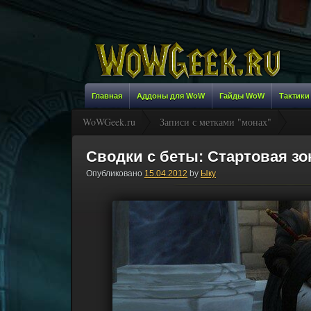
Главная
Аддоны для WoW
Гайды WoW
Тактики
WoWGeek.ru
Записи с метками "монах"
Сводки с беты: Стартовая з
Опубликовано
15.04.2012
by
Ыку