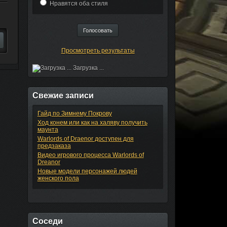
Нравятся оба стиля
Просмотреть результаты
Загрузка ...
Свежие записи
Гайд по Зимнему Покрову
Ход конем или как на халяву получить
маунта
Warlords of Draenor доступен для
предзаказа
Видео игрового процесса Warlords of
Dreanor
Новые модели персонажей людей
женского пола
Соседи