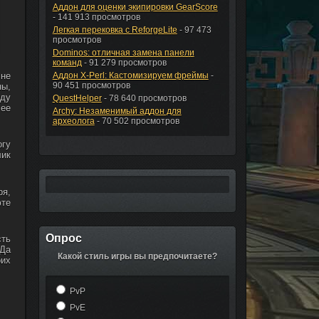
Аддон для оценки экипировки GearScore
- 141 913 просмотров
Легкая перековка с ReforgeLite
- 97 473
просмотров
Dominos: отличная замена панели
команд
- 91 279 просмотров
Аддон X-Perl: Кастомизируем фреймы
-
 не
90 451 просмотров
ны,
оду
QuestHelper
- 78 640 просмотров
 ее
Archy: Незаменимый аддон для
археолога
- 70 502 просмотров
огу
лик
ря,
фте
Опрос
сть
 Да
Какой стиль игры вы предпочитаете?
оих
PvP
PvE