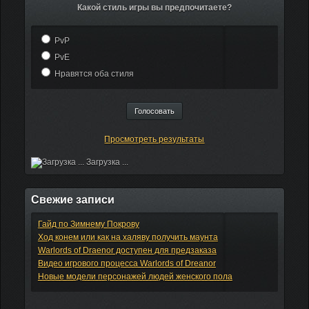
Какой стиль игры вы предпочитаете?
PvP
PvE
Нравятся оба стиля
Просмотреть результаты
Загрузка ...
Свежие записи
Гайд по Зимнему Покрову
Ход конем или как на халяву получить маунта
Warlords of Draenor доступен для предзаказа
Видео игрового процесса Warlords of Dreanor
Новые модели персонажей людей женского пола