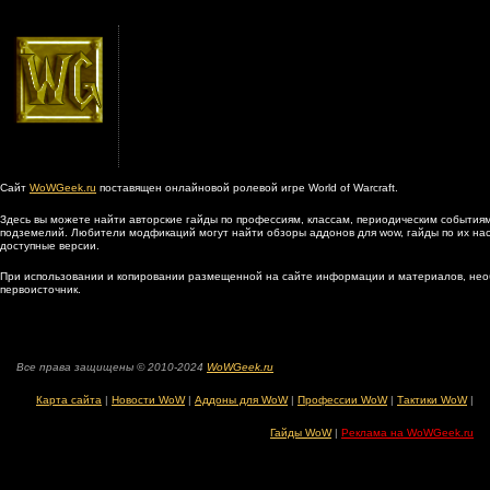
Сайт
WoWGeek.ru
поставящен онлайновой ролевой игре World of Warcraft.
Здесь вы можете найти авторские гайды по профессиям, классам, периодическим событиям
подземелий. Любители модфикаций могут найти обзоры аддонов для wow, гайды по их наст
доступные версии.
При использовании и копировании размещенной на сайте информации и материалов, нео
первоисточник.
Все права защищены © 2010-2024
WoWGeek.ru
Карта сайта
|
Новости WoW
|
Аддоны для WoW
|
Профессии WoW
|
Тактики WoW
|
Гайды WoW
|
Реклама на WoWGeek.ru