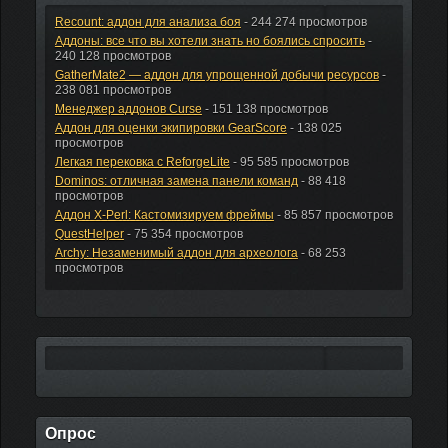
Recount: аддон для анализа боя
- 244 274 просмотров
Аддоны: все что вы хотели знать но боялись спросить
-
240 128 просмотров
GatherMate2 — аддон для упрощенной добычи ресурсов
-
238 081 просмотров
Менеджер аддонов Curse
- 151 138 просмотров
Аддон для оценки экипировки GearScore
- 138 025
просмотров
Легкая перековка с ReforgeLite
- 95 585 просмотров
Dominos: отличная замена панели команд
- 88 418
просмотров
Аддон X-Perl: Кастомизируем фреймы
- 85 857 просмотров
QuestHelper
- 75 354 просмотров
Archy: Незаменимый аддон для археолога
- 68 253
просмотров
Опрос