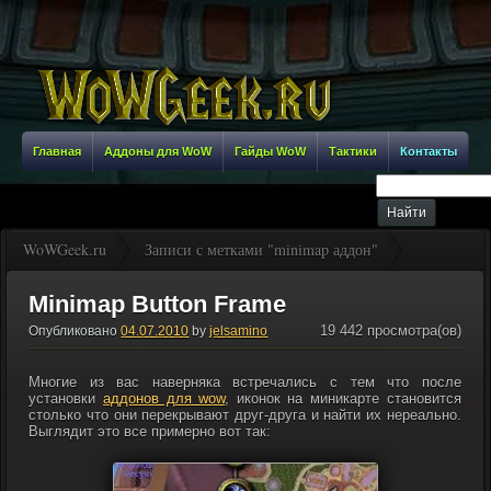
Главная
Аддоны для WoW
Гайды WoW
Тактики
Контакты
WoWGeek.ru
Записи с метками "minimap аддон"
Minimap Button Frame
19 442 просмотра(ов)
Опубликовано
04.07.2010
by
jelsamino
Многие из вас наверняка встречались с тем что после
установки
аддонов для wow
, иконок на миникарте становится
столько что они перекрывают друг-друга и найти их нереально.
Выглядит это все примерно вот так: