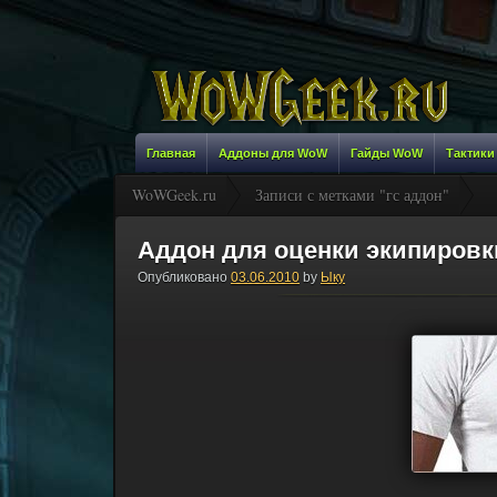
Главная
Аддоны для WoW
Гайды WoW
Тактики
WoWGeek.ru
Записи с метками "гс аддон"
Аддон для оценки экипировк
Опубликовано
03.06.2010
by
Ыку