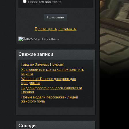
Нравятся оба стиля
Просмотреть результаты
Загрузка ...
Свежие записи
Гайд по Зимнему Покрову
Ход конем или как на халяву получить
маунта
Warlords of Draenor доступен для
предзаказа
Видео игрового процесса Warlords of
Dreanor
Новые модели персонажей людей
женского пола
Соседи