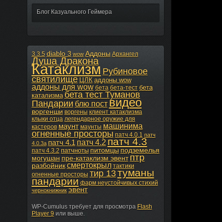
Блог Казуального Геймера
diablo 3
Аддоны
3.3.5
Архангел
wow
Душа Дракона
Катаклизм
Рубиновое
святилище
ЦЛК
аддоны wow
аддоны для wow
бета
бета
бета-тест
бета тест Туманов
катализма
видео
Пандарии
блю пост
воргенши
воргены
клиент катаклизма
клыки отца
легендарное оружие для
машинима
маунт
кастеров
маунты
огненные просторы
патч 4.0.1
патч
патч 4.3
патч 4.2
патч 4.1
4.0.3а
питомцы
подземелья
патчноты
патч 4.3.2
птр
могушан
пре-катаклизм эвент
смертокрыл
разбойник
тактики
туманы
тир 13
огненные просторы
пандарии
фарм неустойчивых стихий
эвент
чернокнижник
WP-Cumulus требует для просмотра
Flash
Player 9
или выше.