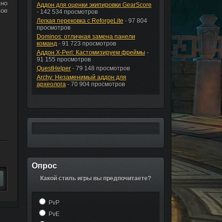
жно
Аддон для оценки экипировки GearScore
вое
- 142 534 просмотров
Легкая перековка с ReforgeLite
- 97 804
просмотров
Dominos: отличная замена панели
команд
- 91 723 просмотров
Аддон X-Perl: Кастомизируем фреймы
-
91 155 просмотров
QuestHelper
- 79 148 просмотров
Archy: Незаменимый аддон для
археолога
- 70 904 просмотров
Опрос
Какой стиль игры вы предпочитаете?
PvP
PvE