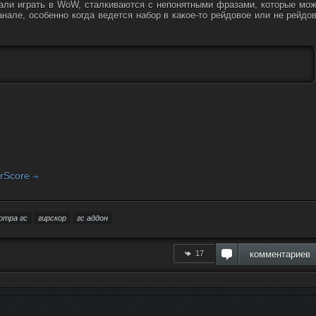
чали играть в WoW, сталкиваются с непонятными фразами, которые мо
анале, особенно когда ведется набор в какое-то рейдовое или не рейдо
arScore
отра гс
гирскор
гс аддон
17
комментариев