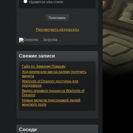
Нравятся оба стиля
Просмотреть результаты
Загрузка ...
Свежие записи
Гайд по Зимнему Покрову
Ход конем или как на халяву получить
маунта
Warlords of Draenor доступен для
предзаказа
Видео игрового процесса Warlords of
Dreanor
Новые модели персонажей людей
женского пола
Соседи