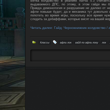
Ветка колдовство в реалиях патча 5.3 считает
выдаваемого ДПС, по этому, в этом гайде мы б
Правда демонология и разрушение не далеко от не
афли повыше будет, да и механика тут довольно 
попотеть во время игры, поскольку все время ну
следить за дебаффами, которые висят на вашей жер
Читать далее: Гайд: Чернокнижник колдовство /
Классы
афли лок
гайд по афли локу
лок