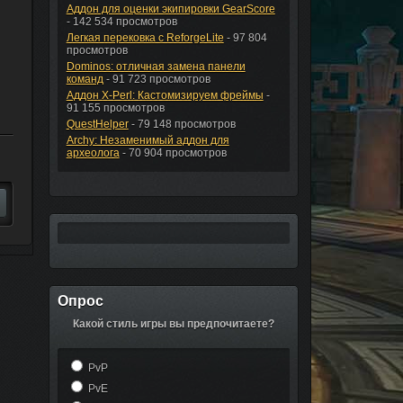
Аддон для оценки экипировки GearScore
- 142 534 просмотров
Легкая перековка с ReforgeLite
- 97 804
просмотров
Dominos: отличная замена панели
команд
- 91 723 просмотров
Аддон X-Perl: Кастомизируем фреймы
-
91 155 просмотров
QuestHelper
- 79 148 просмотров
Archy: Незаменимый аддон для
археолога
- 70 904 просмотров
Опрос
Какой стиль игры вы предпочитаете?
PvP
PvE