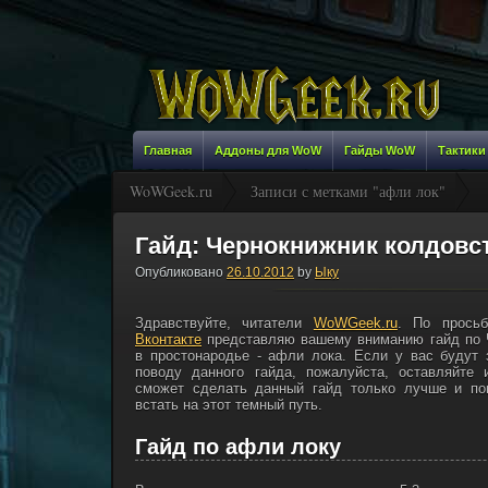
Главная
Аддоны для WoW
Гайды WoW
Тактики
WoWGeek.ru
Записи с метками "афли лок"
Гайд: Чернокнижник колдовст
Опубликовано
26.10.2012
by
Ыку
Здравствуйте, читатели
WoWGeek.ru
. По прось
Вконтакте
представляю вашему вниманию гайд по 
в простонародье - афли лока. Если у вас будут
поводу данного гайда, пожалуйста, оставляйте
сможет сделать данный гайд только лучше и по
встать на этот темный путь.
Гайд по афли локу