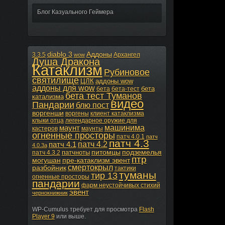
Блог Казуального Геймера
diablo 3
Аддоны
3.3.5
Архангел
wow
Душа Дракона
Катаклизм
Рубиновое
святилище
ЦЛК
аддоны wow
аддоны для wow
бета
бета
бета-тест
бета тест Туманов
катализма
видео
Пандарии
блю пост
воргенши
воргены
клиент катаклизма
клыки отца
легендарное оружие для
машинима
маунт
кастеров
маунты
огненные просторы
патч 4.0.1
патч
патч 4.3
патч 4.2
патч 4.1
4.0.3а
питомцы
подземелья
патчноты
патч 4.3.2
птр
могушан
пре-катаклизм эвент
смертокрыл
разбойник
тактики
туманы
тир 13
огненные просторы
пандарии
фарм неустойчивых стихий
эвент
чернокнижник
WP-Cumulus требует для просмотра
Flash
Player 9
или выше.