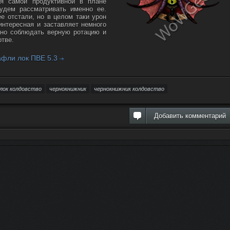
ся самой продуктивной в плане
удем рассматривать именно ее.
е отстали, но в целом таки урон
интересная и заставляет немного
жно соблюдать верную ротацию и
тве.
 афли лок ПВЕ 5.3
лок колдовство
чернокнижник
чернокнижник колдовство
Добавить комментарий