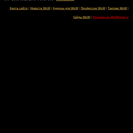
Карта сайта
|
Новости WoW
|
Аддоны для WoW
|
Профессии WoW
|
Тактики WoW
|
Гайды WoW
|
Реклама на WoWGeek.ru