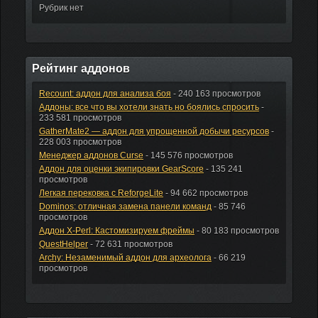
Рубрик нет
Рейтинг аддонов
Recount: аддон для анализа боя
- 240 163 просмотров
Аддоны: все что вы хотели знать но боялись спросить
-
233 581 просмотров
GatherMate2 — аддон для упрощенной добычи ресурсов
-
228 003 просмотров
Менеджер аддонов Curse
- 145 576 просмотров
Аддон для оценки экипировки GearScore
- 135 241
просмотров
Легкая перековка с ReforgeLite
- 94 662 просмотров
Dominos: отличная замена панели команд
- 85 746
просмотров
Аддон X-Perl: Кастомизируем фреймы
- 80 183 просмотров
QuestHelper
- 72 631 просмотров
Archy: Незаменимый аддон для археолога
- 66 219
просмотров