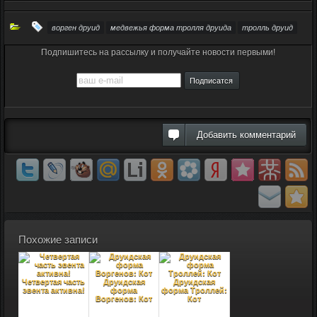
ворген друид
медвежья форма тролля друида
тролль друид
Подпишитесь на рассылку и получайте новости первыми!
Добавить комментарий
Похожие записи
Четвертая часть
Друидская
Друидская
эвента активна!
форма
форма Троллей:
Воргенов: Кот
Кот