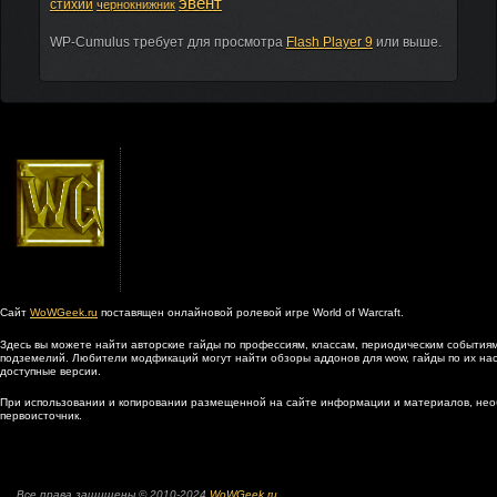
эвент
стихий
чернокнижник
WP-Cumulus требует для просмотра
Flash Player 9
или выше.
Сайт
WoWGeek.ru
поставящен онлайновой ролевой игре World of Warcraft.
Здесь вы можете найти авторские гайды по профессиям, классам, периодическим событиям
подземелий. Любители модфикаций могут найти обзоры аддонов для wow, гайды по их наст
доступные версии.
При использовании и копировании размещенной на сайте информации и материалов, нео
первоисточник.
Все права защищены © 2010-2024
WoWGeek.ru