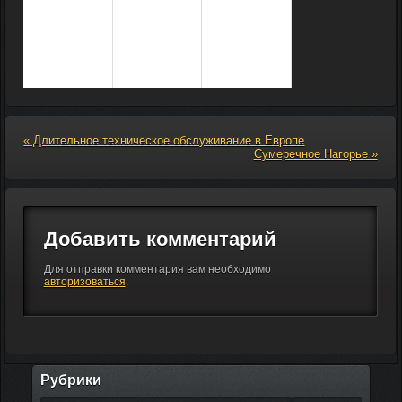
Патч 4.0.0.12025
4.0.0.12065
«
Длительное техническое обслуживание в Европе
Сумеречное Нагорье
»
Добавить комментарий
Для отправки комментария вам необходимо
авторизоваться
.
Рубрики