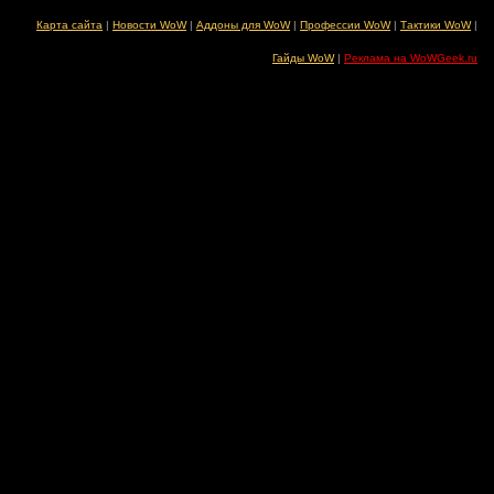
Карта сайта
|
Новости WoW
|
Аддоны для WoW
|
Профессии WoW
|
Тактики WoW
|
Гайды WoW
|
Реклама на WoWGeek.ru