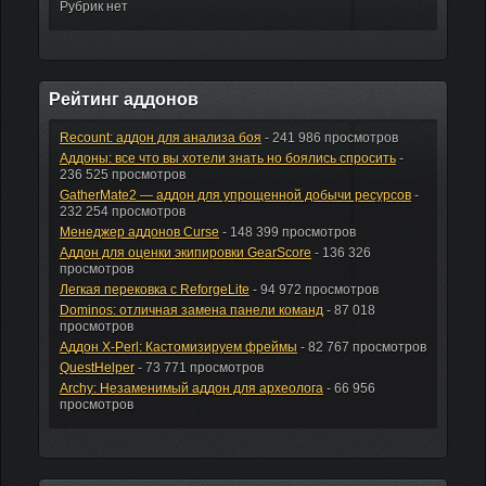
Рубрик нет
Рейтинг аддонов
Recount: аддон для анализа боя
- 241 986 просмотров
Аддоны: все что вы хотели знать но боялись спросить
-
236 525 просмотров
GatherMate2 — аддон для упрощенной добычи ресурсов
-
232 254 просмотров
Менеджер аддонов Curse
- 148 399 просмотров
Аддон для оценки экипировки GearScore
- 136 326
просмотров
Легкая перековка с ReforgeLite
- 94 972 просмотров
Dominos: отличная замена панели команд
- 87 018
просмотров
Аддон X-Perl: Кастомизируем фреймы
- 82 767 просмотров
QuestHelper
- 73 771 просмотров
Archy: Незаменимый аддон для археолога
- 66 956
просмотров