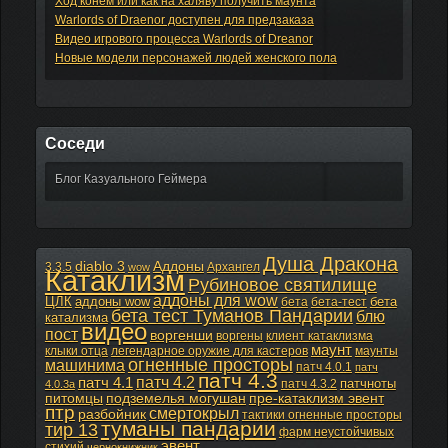
Ход конем или как на халяву получить маунта
Warlords of Draenor доступен для предзаказа
Видео игрового процесса Warlords of Dreanor
Новые модели персонажей людей женского пола
Соседи
Блог Казуального Геймера
Душа Дракона
diablo 3
Аддоны
3.3.5
Архангел
wow
Катаклизм
Рубиновое святилище
аддоны для wow
ЦЛК
аддоны wow
бета
бета
бета-тест
бета тест Туманов Пандарии
блю
катализма
видео
пост
воргенши
воргены
клиент катаклизма
маунт
клыки отца
легендарное оружие для кастеров
маунты
огненные просторы
машинима
патч 4.0.1
патч
патч 4.3
патч 4.2
патч 4.1
патчноты
патч 4.3.2
4.0.3а
питомцы
подземелья могушан
пре-катаклизм эвент
птр
смертокрыл
разбойник
тактики огненные просторы
туманы пандарии
тир 13
фарм неустойчивых
эвент
стихий
чернокнижник