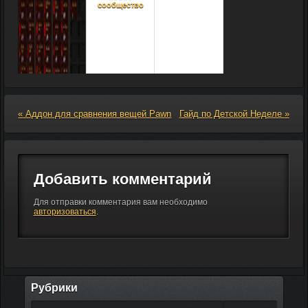
сообщество
Индикатор
«
Аддон для сравнения вещей Pawn
Гайд по Детской Неделе
»
Локальной и
Мировой
задержки в WoW
Кратко о
пропущенном:
Т11 видео
Добавить комментарий
(друид, рога,
варлок). Награды
за очки доблести
Для отправки комментария вам необходимо
и
авторизоваться
.
справедливости.
Бл...
Рубрики